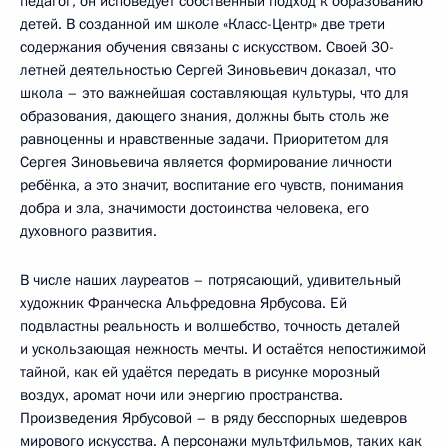
педагог, он исповедует собственный подход к образованию
детей. В созданной им школе «Класс-Центр» две трети
содержания обучения связаны с искусством. Своей 30-
летней деятельностью Сергей Зиновьевич доказал, что
школа – это важнейшая составляющая культуры, что для
образования, дающего знания, должны быть столь же
равноценны и нравственные задачи. Приоритетом для
Сергея Зиновьевича является формирование личности
ребёнка, а это значит, воспитание его чувств, понимания
добра и зла, значимости достоинства человека, его
духовного развития.
В числе наших лауреатов – потрясающий, удивительный
художник Франческа Альфредовна Ярбусова. Ей
подвластны реальность и волшебство, точность деталей
и ускользающая нежность мечты. И остаётся непостижимой
тайной, как ей удаётся передать в рисунке морозный
воздух, аромат ночи или энергию пространства.
Произведения Ярбусовой – в ряду бесспорных шедевров
мирового искусства. А персонажи мультфильмов, таких как