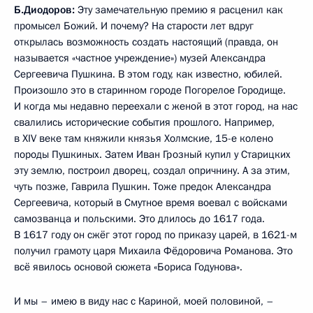
Б.Диодоров:
Эту замечательную премию я расценил как
промысел Божий. И почему? На старости лет вдруг
открылась возможность создать настоящий (правда, он
называется «частное учреждение») музей Александра
Сергеевича Пушкина. В этом году, как известно, юбилей.
Произошло это в старинном городе Погорелое Городище.
И когда мы недавно переехали с женой в этот город, на нас
свалились исторические события прошлого. Например,
в XIV веке там княжили князья Холмские, 15-е колено
породы Пушкиных. Затем Иван Грозный купил у Старицких
эту землю, построил дворец, создал опричнину. А за этим,
чуть позже, Гаврила Пушкин. Тоже предок Александра
Сергеевича, который в Смутное время воевал с войсками
самозванца и польскими. Это длилось до 1617 года.
В 1617 году он сжёг этот город по приказу царей, в 1621-м
получил грамоту царя Михаила Фёдоровича Романова. Это
всё явилось основой сюжета «Бориса Годунова».
И мы – имею в виду нас с Кариной, моей половиной, –