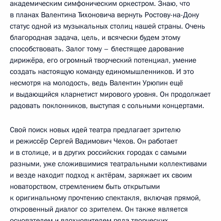
академическим симфоническим оркестром. Знаю, что
в планах Валентина Тихоновича вернуть Ростову-на-Дону
статус одной из музыкальных столиц нашей страны. Очень
благородная задача, цель, и всячески будем этому
способствовать. Залог тому – блестящее дарование
дирижёра, его огромный творческий потенциал, умение
создать настоящую команду единомышленников. И это
несмотря на молодость, ведь Валентин Урюпин ещё
и выдающийся кларнетист мирового уровня. Он продолжает
радовать поклонников, выступая с сольными концертами.
Свой поиск новых идей театра предлагает зрителю
и режиссёр Сергей Вадимович Чехов. Он работает
и в столице, и в других российских городах с самыми
разными, уже сложившимися театральными коллективами
и везде находит подход к актёрам, заряжает их своим
новаторством, стремлением быть открытыми
к оригинальному прочтению спектакля, включая прямой,
откровенный диалог со зрителем. Он также является
основателем и вдохновителем ряда творческих