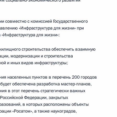
ям социально-экономического развития
ределения единственного
ии совместно с комиссией Государственного
4 году закупки отдельных
авлению «Инфраструктура для жизни» при
«Инфраструктура для жизни»:
 жилищного строительства обеспечить взаимную
ции, модернизации и строительства
ной и иных видов инфраструктуры;
ьство, направленные
обороту мобильных телефонов
ния населенных пунктов в перечень 200 городов
 будет обеспечена разработка мастер-планов,
ния в этот перечень стратегически важных
 Российской Федерации, закрытых
разований, в которых расположены объекты
рации «Росатом», а также наукоградов,
и за передачу мобильных