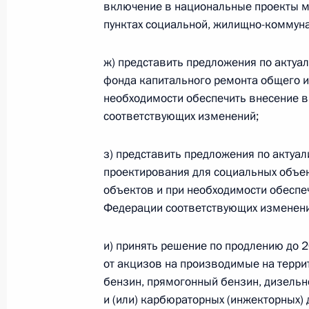
включение в национальные проекты м
Внесены изменения в закон о связ
пунктах социальной, жилищно-коммуна
4 августа 2023 года, 19:25
ж) представить предложения по актуа
фонда капитального ремонта общего 
необходимости обеспечить внесение 
В законодательство введено понят
соответствующих изменений;
технологии»
31 июля 2023 года, 16:40
з) представить предложения по актуа
проектирования для социальных объек
объектов и при необходимости обеспе
В законодательство внесены изме
Федерации соответствующих изменени
деятельность провайдера хостинга
пользователей
и) принять решение по продлению до 
от акцизов на производимые на терр
31 июля 2023 года, 16:30
бензин, прямогонный бензин, дизельн
и (или) карбюраторных (инжекторных)