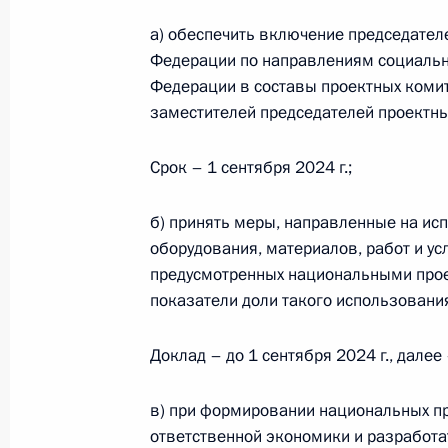
4 августа 2024 года, 19:30
а) обеспечить включение председател
Федерации по направлениям социальн
Федерации в составы проектных коми
заместителей председателей проектны
Подписан закон, изменяющий поря
к копиям заблокированных сайтов
Срок – 1 сентября 2024 г.;
22 июня 2024 года, 14:45
б) принять меры, направленные на ис
оборудования, материалов, работ и ус
Заседание Совета по стратегическ
предусмотренных национальными прое
и комиссий Госсовета по направле
показатели доли такого использовани
экономического развития
Доклад – до 1 сентября 2024 г., далее 
29 мая 2024 года, 18:20
в) при формировании национальных пр
ответственной экономики и разработ