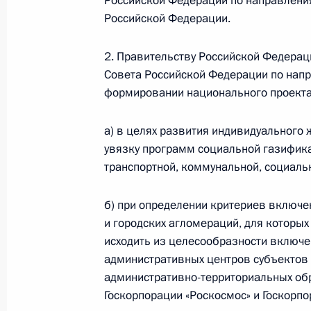
Российской Федерации по направлени
Российской Федерации.
Перечень поручений по вопросу оп
2. Правительству Российской Федерац
исполнителя осуществляемой в 202
Совета Российской Федерации по напр
видов услуг связи
формировании национального проекта 
30 декабря 2023 года, 17:30
а) в целях развития индивидуального
увязку программ социальной газифика
транспортной, коммунальной, социаль
Внесены изменения в законодател
на противодействие нелегальному 
б) при определении критериев включе
в местах лишения свободы
и городских агломераций, для которых
19 декабря 2023 года, 11:40
исходить из целесообразности включе
административных центров субъектов
административно-территориальных об
Госкорпорации «Роскосмос» и Госкорпо
Подписан закон об ответственност