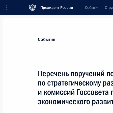
Президент России
События
Стру
Материалы по выбранной теме
События
Связь и телекоммуникации,
276 ре
Перечень поручений по
Показа
по стратегическому ра
и комиссий Госсовета 
В законодательство внесены изме
экономического разви
обезличенных персональных данны
8 августа 2024 года, 14:25