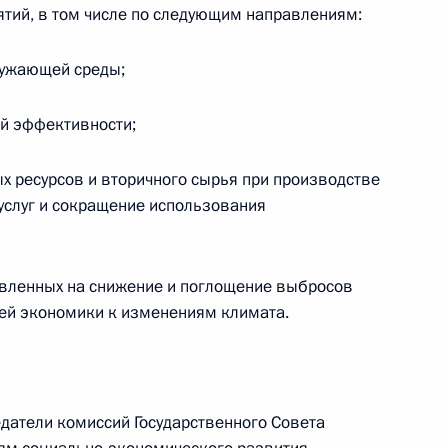
 направлению «Коммуникации,
тий, в том числе по следующим направлениям:
ружающей среды;
й эффективности;
авливающим ответственность
х ресурсов и вторичного сырья при производстве
ме, распространяемой
 услуг и сокращение использования
авленных на снижение и поглощение выбросов
ей экономики к изменениям климата.
жность размещать сети связи
 многоквартирного дома без
нников жилья
едатели комиссий Государственного Совета