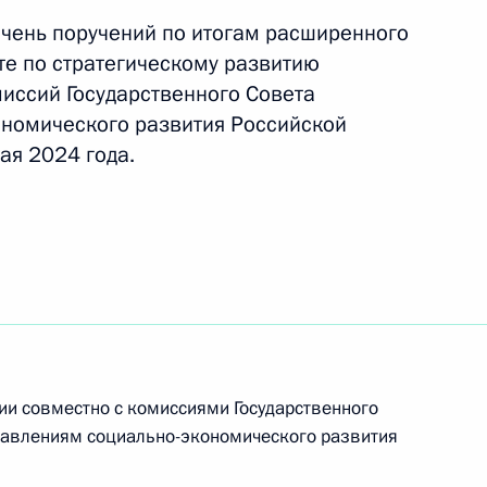
ечень поручений по итогам расширенного
е по стратегическому развитию
вленные на противодействие
иссий Государственного Совета
онтента
ономического развития Российской
ая 2024 года.
римов
едания Совета
ии совместно с комиссиями Государственного
цпроектам и комиссий
равлениям социально-экономического развития
льно-экономического