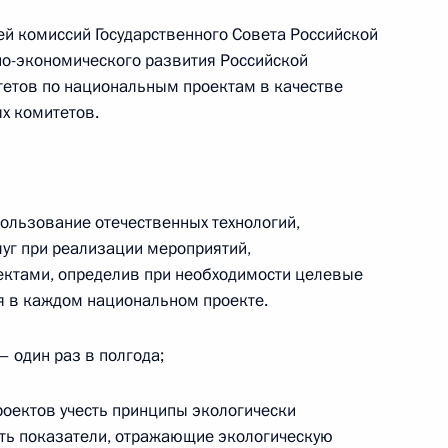
ей комиссий Государственного Совета Российской
о-экономического развития Российской
тетов по национальным проектам в качестве
х комитетов.
док ограничения доступа
пользование отечественных технологий,
луг при реализации мероприятий,
ому развитию и нацпроектам
ктами, определив при необходимости целевые
ниям социально-
я в каждом национальном проекте.
– один раз в полгода;
оектов учесть принципы экологически
ать показатели, отражающие экологическую