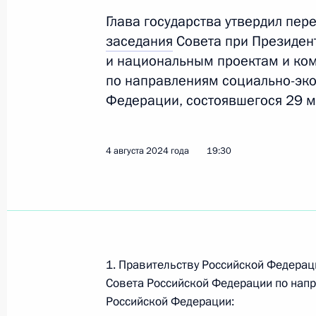
Глава государства утвердил пер
заседания
Совета при Президент
В УК РФ внесены изменения, напра
и национальным проектам и ком
распространению деструктивного к
по направлениям социально-эк
Федерации, состоявшегося 29 м
8 августа 2024 года, 13:10
4 августа 2024 года
19:30
Подписан закон о запрете треш-ст
8 августа 2024 года, 13:00
Перечень поручений по итогам зас
1. Правительству Российской Федерац
по стратегическому развитию и на
Совета Российской Федерации по нап
Госсовета по направлениям социа
Российской Федерации:
развития