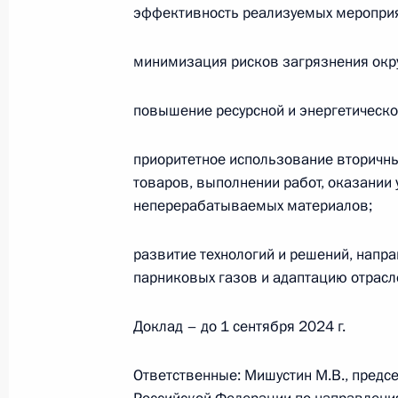
Заседание комиссии Госсовета по
эффективность реализуемых мероприя
связь, цифровая экономика»
26 апреля 2024 года, 17:00
минимизация рисков загрязнения ок
повышение ресурсной и энергетическо
КоАП дополнен положением, устан
приоритетное использование вторичны
за нарушение требований к рекла
товаров, выполнении работ, оказании
по сетям электросвязи
неперерабатываемых материалов;
6 апреля 2024 года, 17:00
развитие технологий и решений, напр
парниковых газов и адаптацию отрасл
Провайдерам предоставлена возмо
в помещениях общего пользования
Доклад – до 1 сентября 2024 г.
решения общего собрания собстве
Ответственные: Мишустин М.В., предс
6 апреля 2024 года, 16:05