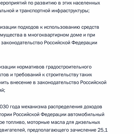
ероприятий по развитию в этих населенных
и
льной и транспортной инфраструктуры;
лизации подходов к использованию средств
имущества в многоквартирном доме и при
в законодательство Российской Федерации
ие «рекомендательные
лизации нормативов градостроительного
тов и требований к строительству таких
чить внесение в законодательство Российской
нения, регулирующие
й;
 и вопросы авторизации
2030 года механизма распределения доходов
итории Российской Федерации автомобильный
ое топливо, моторные масла для дизельных
 двигателей, предполагающего зачисление 25,1