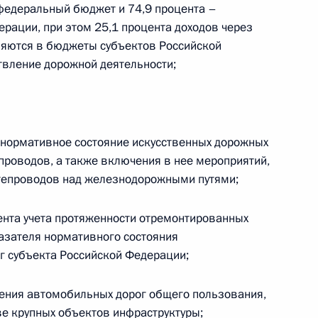
федеральный бюджет и 74,9 процента –
 ответственность
рации, при этом 25,1 процента доходов через
 социальных сетей
яются в бюджеты субъектов Российской
твление дорожной деятельности;
области квантовых технологий
нормативное состояние искусственных дорожных
епроводов, а также включения в нее мероприятий,
тепроводов над железнодорожными путями;
та учета протяженности отремонтированных
она о безопасности
азателя нормативного состояния
аструктуры России
г субъекта Российской Федерации;
ния автомобильных дорог общего пользования,
е крупных объектов инфраструктуры;