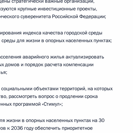
щены стратегически важные организации,
ды
лизуются крупные инвестиционные проекты,
ческого суверенитета Российской Федерации;
мирования индекса качества городской среды
 совершенствование
 среды для жизни в опорных населенных пунктах;
и оказания услуг специальной
асселения аварийного жилья актуализировать
х домов и порядок расчета компенсации
ья;
 социальными объектами территорий, на которых
спошлину за выдачу лицензии
во, рассмотреть вопрос о продлении срока
нных программой «Стимул»;
для жизни в опорных населенных пунктах на 30
тов к 2036 году обеспечить приоритетное