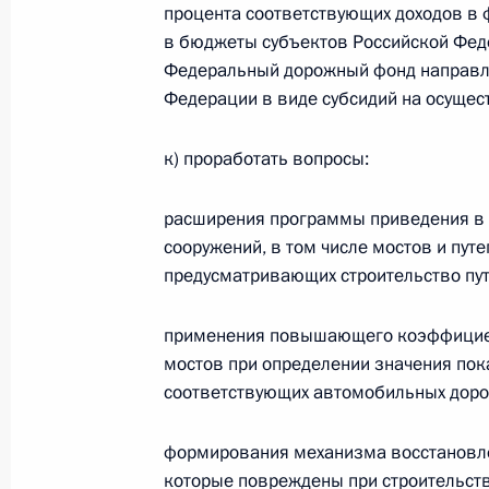
процента соответствующих доходов в 
Устанавливается административная
в бюджеты субъектов Российской Феде
за правонарушения для владельцев
Федеральный дорожный фонд направл
Федерации в виде субсидий на осущес
31 июля 2023 года, 16:05
к) проработать вопросы:
Выставка передовых разработок в 
расширения программы приведения в 
13 июля 2023 года, 15:05
сооружений, в том числе мостов и пут
предусматривающих строительство пу
применения повышающего коэффициен
Внесено изменение в статью 2 зак
мостов при определении значения пок
критической информационной инфр
соответствующих автомобильных доро
10 июля 2023 года, 14:30
формирования механизма восстановле
которые повреждены при строительств