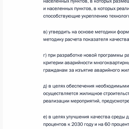
населенных пунктов, в которых разме
телефонов в места лишения свобо
и населенных пунктов, в которых реа
19 декабря 2023 года, 11:35
способствующие укреплению технологи
в) утвердить на основе методики фор
Подписан закон, направленный на
методику расчета показателя качества
правового регулирования в област
почтовой связи
г) при разработке новой программы р
критерии аварийности многоквартирны
14 ноября 2023 года, 11:55
гражданам за изъятие аварийного жил
д) в целях обеспечения необходимыми
Подписан закон, определяющий го
осуществляется жилищное строительст
на оказание ряда услуг связи
реализации мероприятий, предусмотре
28 сентября 2023 года, 16:25
е) в целях улучшения качества среды 
процентов к 2030 году и на 60 процен