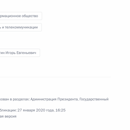
рмационное общество
ь и телекоммуникации
та по теме «Коммуникации,
тин Игорь Евгеньевич
осуществляющих переводы
ован в разделах:
Администрация Президента
,
Государственный
бликации:
27 января 2020 года, 16:25
ая версия
евыполнение обязанностей,