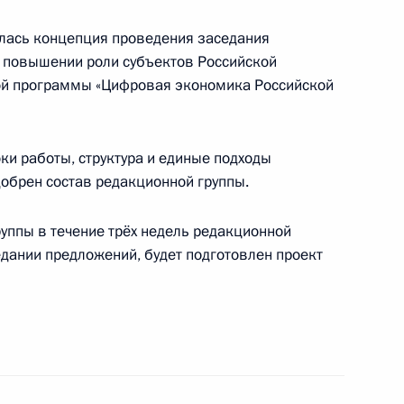
 совершенствование системы
алась концепция проведения заседания
и на территории России
«О повышении роли субъектов Российской
ой программы «Цифровая экономика Российской
кона о связи
ки работы, структура и единые подходы
добрен состав редакционной группы.
руппы в течение трёх недель редакционной
едании предложений, будет подготовлен проект
И и о связи
та по теме «Коммуникации,