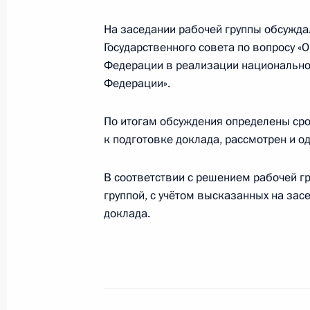
Подписан закон, направленный на
На заседании рабочей группы обсужд
оказания универсальных услуг связ
Государственного совета по вопросу 
7 апреля 2020 года, 12:25
Федерации в реализации национальн
Федерации».
Внесены изменения в статью 24 за
По итогам обсуждения определены сро
к подготовке доклада, рассмотрен и о
7 апреля 2020 года, 12:20
В соответствии с решением рабочей г
группой, с учётом высказанных на зас
Внесены изменения в законы о СМ
доклада.
2 марта 2020 года, 11:20
Заседание рабочей группы Госсове