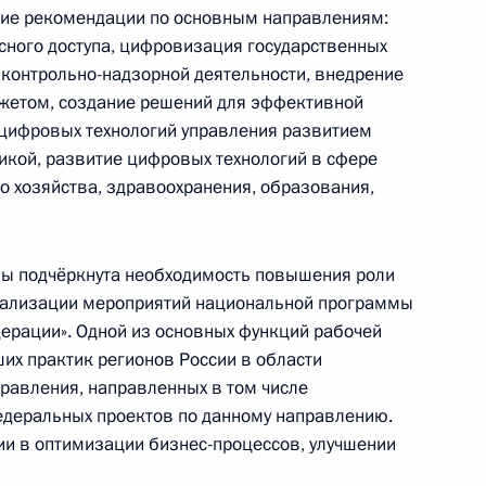
ещания по вопросу развития
кие рекомендации по основным направлениям:
 технологий и связи
ного доступа, цифровизация государственных
 контрольно-надзорной деятельности, внедрение
жетом, создание решений для эффективной
 цифровых технологий управления развитием
тикой, развитие цифровых технологий в сфере
 информационно-
 хозяйства, здравоохранения, образования,
вязи
пы подчёркнута необходимость повышения роли
еализации мероприятий национальной программы
ерации». Одной из основных функций рабочей
нформации, информационных
их практик регионов России в области
ии
правления, направленных в том числе
едеральных проектов по данному направлению.
и в оптимизации бизнес-процессов, улучшении