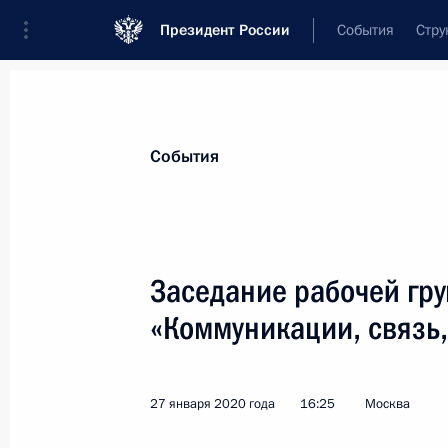
Президент России
События
Стру
Материалы по выбранной теме
События
Связь и телекоммуникации,
276 ре
Заседание рабочей гру
Показа
«Коммуникации, связь
Заседание рабочей группы Госсове
«Коммуникации, связь, цифровая 
27 января 2020 года
16:25
Москва
11 августа 2020 года, 17:30