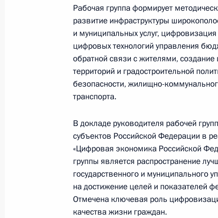
Перечень поручений по итогам сов
Рабочая группа формирует методичес
информационно-коммуникационных
развитие инфраструктуры широкополос
и муниципальных услуг, цифровизация
3 июля 2020 года, 19:00
цифровых технологий управления бюд
обратной связи с жителями, создание
территорий и градостроительной поли
Совещание по вопросам развития
безопасности, жилищно-коммунального
коммуникационных технологий и с
транспорта.
10 июня 2020 года, 15:30
В докладе руководителя рабочей груп
субъектов Российской Федерации в р
«Цифровая экономика Российской Фед
Внесены изменения в закон об и
группы является распространение лучш
технологиях и о защите информац
государственного и муниципального у
8 июня 2020 года, 16:10
на достижение целей и показателей ф
Отмечена ключевая роль цифровизаци
качества жизни граждан.