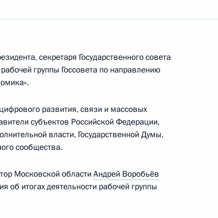
Андреем Липовым
зидента, секретаря Государственного совета
 рабочей группы Госсовета по направлению
омика».
елеком» Михаилом Осеевским
 цифрового развития, связи и массовых
авители субъектов Российской Федерации,
лнительной власти, Государственной Думы,
ного сообщества.
ия России до 2030 года
атор Московской области
Андрей Воробьёв
я об итогах деятельности рабочей группы