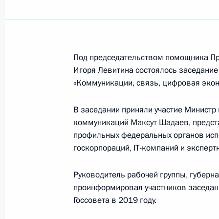
Встреча с главой Роскомнадзора 
Под председательством помощника Пре
10 августа 2020 года, 14:05
Игоря Левитина
состоялось заседание
«Коммуникации, связь, цифровая экон
Встреча с главой компании «Рост
В заседании приняли участие Министр
5 августа 2020 года, 14:15
коммуникаций Максут Шадаев, предст
профильных федеральных органов испо
госкорпораций, IT-компаний и эксперт
Указ о национальных целях развит
Руководитель рабочей группы, губерн
21 июля 2020 года, 11:25
проинформировал участников заседани
Госсовета в 2019 году.