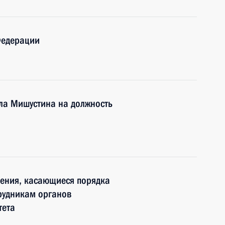
Федерации
ла Мишустина на должность
нения, касающиеся порядка
рудникам органов
тета