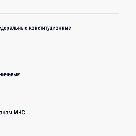
едеральные конституционные
иничевым
ранам МЧС