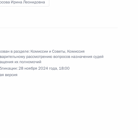
осова Ирина Леонидовна
 обеспечение безопасности
х военного положения
ован в разделе:
Комиссии и Советы
,
Комиссия
варительному рассмотрению вопросов назначения судей
ращения их полномочий
бликации:
28 ноября 2024 года, 18:00
ая версия
 губернатора Курской
ельному рассмотрению
кращения их полномочий