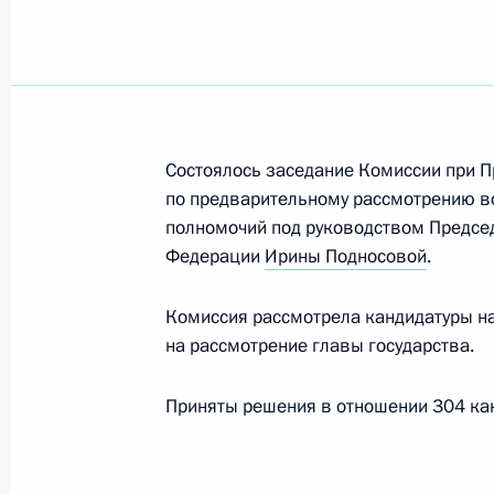
Заседание Комиссии по предварит
вопросов назначения судей и пре
30 января 2025 года, 17:00
Состоялось заседание Комиссии при 
по предварительному рассмотрению во
Заседание Комиссии по вопросам 
полномочий под руководством Председ
Федерации
в некоторых федеральных государс
Ирины Подносовой
.
29 января 2025 года, 17:00
Комиссия рассмотрела кандидатуры на
на рассмотрение главы государства.
Заседание Комиссии по предварит
Приняты решения в отношении 304 кан
вопросов назначения судей и пре
25 декабря 2024 года, 19:00