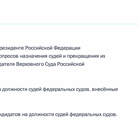
ельному рассмотрению
кращения их полномочий
Президенте Российской Федерации
просов назначения судей и прекращения их
кадровой политики
ателя Верховного Суда Российской
твенных органах
 должности судей федеральных судов, внесённые
ельному рассмотрению
дидатов на должности судей федеральных судов.
кращения их полномочий