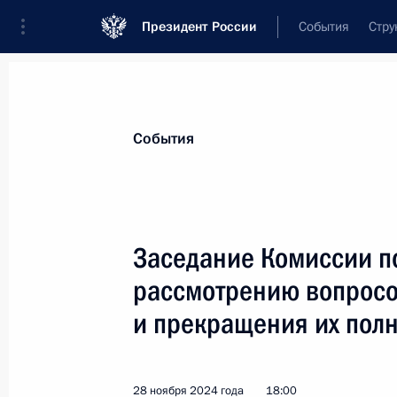
Президент России
События
Стру
Материалы по выбранной теме
События
Госслужба,
1825 результатов
Заседание Комиссии п
Показа
рассмотрению вопросо
и прекращения их пол
Заседание Общественного совета 
4 февраля 2025 года, 15:30
28 ноября 2024 года
18:00