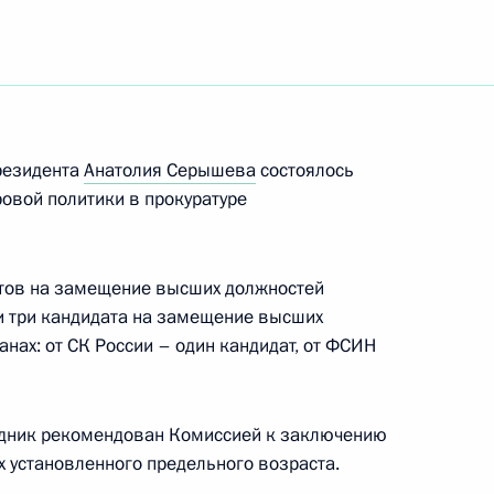
резидента
Анатолия Серышева
состоялось
овой политики в прокуратуре
главы Республики Тыва
тов на замещение высших должностей
и три кандидата на замещение высших
нах: от СК России – один кандидат, от ФСИН
рудник рекомендован Комиссией к заключению
х установленного предельного возраста.