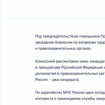
Встреча с Сергеем Меняйло
9 апреля 2021 года, 14:50
Под председательством помощника П
заседание Комиссии по вопросам кадр
Владислав Ховалыг назначен врио 
и правоохранительных органах.
7 апреля 2021 года, 15:35
Комиссией рассмотрено семь кандида
в прокуратуре Российской Федерации 
должностей в правоохранительных орга
Встреча с Владиславом Ховалыгом
России – два кандидата.
7 апреля 2021 года, 15:35
По ходатайству МЧС России один сот
контракта о прохождении службы свер