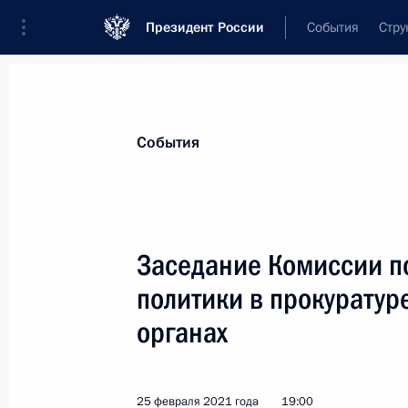
Президент России
События
Стру
Материалы по выбранной теме
События
Госслужба,
1825 результатов
Заседание Комиссии п
Показа
политики в прокуратур
органах
Сергей Меняйло назначен врио гл
Осетия – Алания
9 апреля 2021 года, 14:55
25 февраля 2021 года
19:00