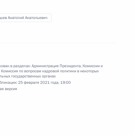
кадровой политики
шев Анатолий Анатольевич
ых органах
ение, уточняющее статус
ован в разделах:
Администрация Президента
,
Комиссии и
ской Федерации
,
Комиссия по вопросам кадровой политики в некоторых
ьных государственных органах
бликации:
25 февраля 2021 года, 19:00
ая версия
ом Управления
 связям с зарубежными