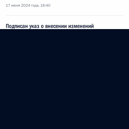
17 июня 2024 года, 16:40
Подписан указ о внесении изменений
в некоторые акты, касающиеся деятельности
Министерства обороны
17 июня 2024 года, 16:35
Внесены изменения в Указ «Вопросы
Министерства обороны Российской Федерации»
17 июня 2024 года, 16:30
Встреча с участниками программы «Время
героев»
14 июня 2024 года, 20:20