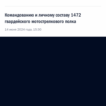
Командованию и личному составу 1472
гвардейского мотострелкового полка
14 июня 2024 года, 15:30
1466-му мотострелковому полку присвоено
почётное наименование «гвардейский»
14 июня 2024 года, 15:25
Командованию и личному составу 1466
гвардейского мотострелкового полка
14 июня 2024 года, 15:25