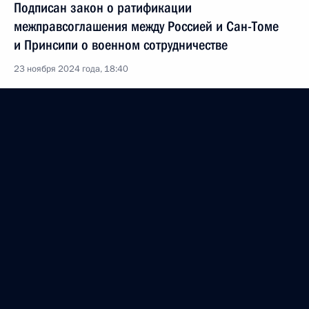
Подписан закон о ратификации
межправсоглашения между Россией и Сан-Томе
и Принсипи о военном сотрудничестве
23 ноября 2024 года, 18:40
Подписан закон, направленный на повышение
уровня правовых гарантий для военнослужащих
и иных лиц, принимающих участие в СВО
23 ноября 2024 года, 18:15
Совещание с руководством Минобороны,
представителями ВПК и разработчиками
ракетных систем
22 ноября 2024 года, 19:50