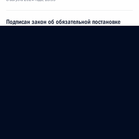
Подписан закон об обязательной постановке
на воинский учёт граждан, получивших
российское гражданство
8 августа 2024 года, 18:35
В законодательство внесены изменения,
касающиеся применения дисциплинарного
ареста в отношении совершивших проступки
военнослужащих на специальной военной
операции
8 августа 2024 года, 17:50
В законодательство внесены изменения,