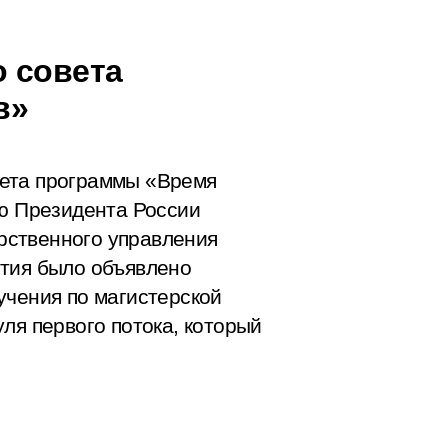
 совета
в»
вета программы «Время
ию Президента России
рственного управления
ятия было объявлено
учения по магистерской
ля первого потока, который