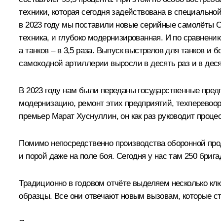
техники, которая сегодня задействована в специально
в 2023 году мы поставили новые серийные самолёты Су-
техника, и глубоко модернизированная. И по сравнени
а танков – в 3,5 раза. Выпуск выстрелов для танков и 
самоходной артиллерии выросли в десять раз и в дес
В 2023 году нам были переданы государственные пред
модернизацию, ремонт этих предприятий, техперевоо
премьер Марат Хуснуллин, он как раз руководит процес
Помимо непосредственно производства оборонной прод
и порой даже на поле боя. Сегодня у нас там 250 брига
Традиционно в годовом отчёте выделяем несколько клю
образцы. Все они отвечают новым вызовам, которые ст