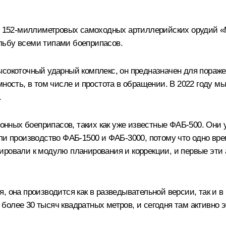
ию 152-миллиметровых самоходных артиллерийских орудий «
льбу всеми типами боеприпасов.
ысокоточный ударный комплекс, он предназначен для пораж
ность, в том числе и простота в обращении. В 2022 году мы
.
ных боеприпасов, таких как уже известные ФАБ-500. Они 
или производство ФАБ-1500 и ФАБ-3000, потому что одно вр
даптировали к модулю планирования и коррекции, и первые э
, она производится как в разведывательной версии, так и в
олее 30 тысяч квадратных метров, и сегодня там активно э