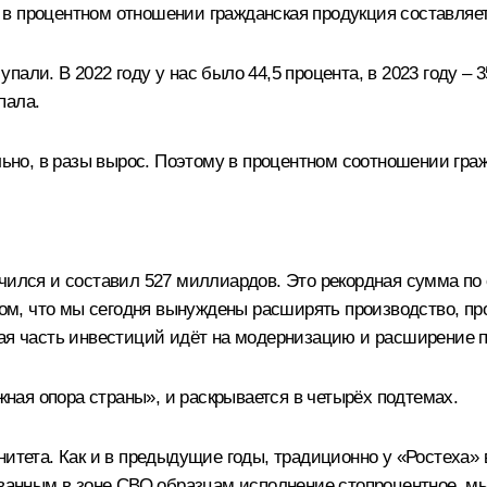
ко в процентном отношении гражданская продукция составляе
али. В 2022 году у нас было 44,5 процента, в 2023 году – 
пала.
ельно, в разы вырос. Поэтому в процентном соотношении гра
ичился и составил 527 миллиардов. Это рекордная сумма п
 том, что мы сегодня вынуждены расширять производство, п
ная часть инвестиций идёт на модернизацию и расширение
ёжная опора страны», и раскрывается в четырёх подтемах.
нитета. Как и в предыдущие годы, традиционно у «Ростеха»
ованным в зоне СВО образцам исполнение стопроцентное, мы 