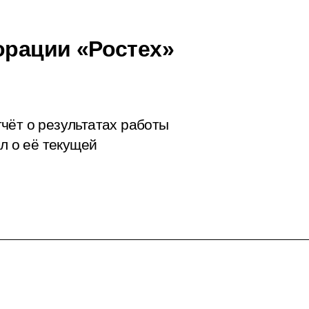
орации «Ростех»
чёт о результатах работы
ил о её текущей