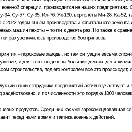
й военной операции, производится на наших предприятиях. 
34, Су-57, Су-35, Ил-76, Як-130, вертолёты Ми-28, Ка-52, т
ю с 2022 годом объём производства и капитального ремонта 
боевых машин пехоты – почти в девять раз. Но также в сравн
ятки раз увеличилось производство боеприпасов.
приятия – пороховые заводы, но там ситуация весьма слож
ружение, и для этого выделены большие деньги, десятки м
сом строительства, под его контролем всё это происходит, и
укции наши сотрудники предприятий активно участвуют и в
д задействовано, и по численности это порядка 1000 человек
чевых продуктов. Среди них как уже зарекомендовавшая себ
авит перед нами время и тактика военных действий.