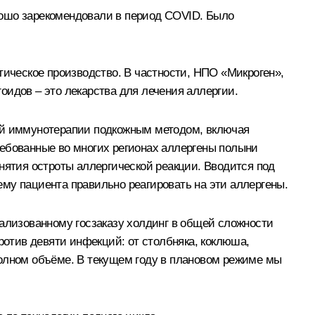
рошо зарекомендовали в период COVID. Было
тическое производство. В частности, НПО «Микроген»,
оидов – это лекарства для лечения аллергии.
кой иммунотерапии подкожным методом, включая
ребованные во многих регионах аллергены полыни
нятия остроты аллергической реакции. Вводится под
му пациента правильно реагировать на эти аллергены.
рализованному госзаказу холдинг в общей сложности
ротив девяти инфекций: от столбняка, коклюша,
 полном объёме. В текущем году в плановом режиме мы