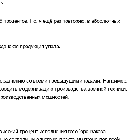
т?
35 процентов. Но, я ещё раз повторяю, в абсолютных
жданская продукция упала.
о сравнению со всеми предыдущими годами. Например,
роводить модернизацию производства военной техники,
 производственных мощностей.
 высокий процент исполнения гособоронзаказа,
не сорвали ни одного контракта. 80 процентов всей