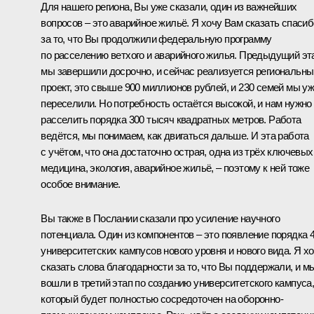
Для нашего региона, Вы уже сказали, один из важнейших
вопросов – это аварийное жильё. Я хочу Вам сказать спасиб
за то, что Вы продолжили федеральную программу
по расселению ветхого и аварийного жилья. Предыдущий эт
мы завершили досрочно, и сейчас реализуется региональны
проект, это свыше 900 миллионов рублей, и 230 семей мы у
переселили. Но потребность остаётся высокой, и нам нужно
расселить порядка 300 тысяч квадратных метров. Работа
ведётся, мы понимаем, как двигаться дальше. И эта работа
с учётом, что она достаточно острая, одна из трёх ключевых
медицина, экология, аварийное жильё, – поэтому к ней тоже
особое внимание.
Вы также в Послании сказали про усиление научного
потенциала. Один из компонентов – это появление порядка 
университетских кампусов нового уровня и нового вида. Я х
сказать слова благодарности за то, что Вы поддержали, и м
вошли в третий этап по созданию университетского кампуса
который будет полностью сосредоточен на оборонно-