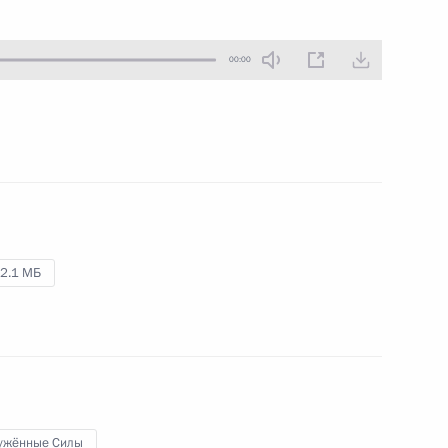
5 марта 2024 года
Аудио, 2 ч.
00:00
Глава государства провёл встречу
с представителями
агропромышленного комплекса
России.
Встреча с работниками
2.1 МБ
тепличного комплекса
«Солнечный дар»
5 марта 2024 года
Аудио, 47 мин.
В посёлке Солнечнодольск
Ставропольского края Владимир
ужённые Силы