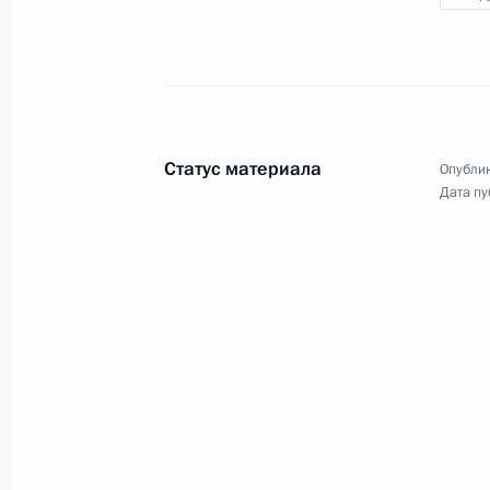
производственных предприятий
в Ленинградской и Белгородской
областях и Республике Мордовия.
Статус материала
Опублик
Дата пу
Послание Президента
29 февраля 2024 года
Москва