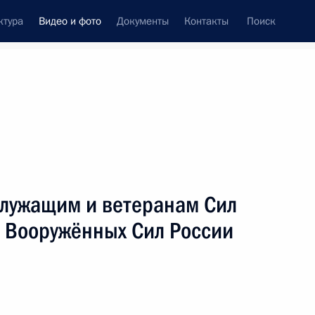
ктура
Видео и фото
Документы
Контакты
Поиск
си
ия, встречи
Встречи со СМИ
март, 2024
ть следующие материалы
лужащим и ветеранам Сил
 Вооружённых Сил России
Встреча с представителями
АПК