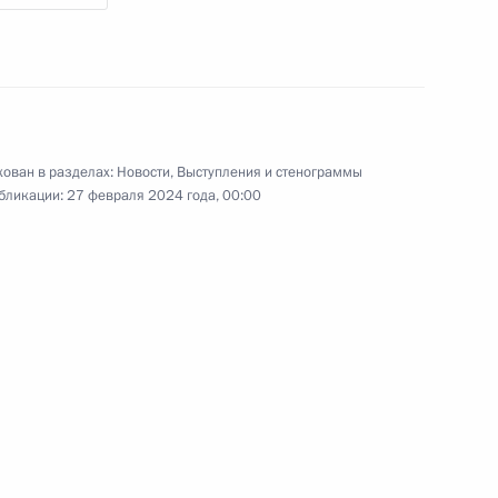
Путин посетил тепличный комплекс
«Солнечный дар»
агропромышленного холдинга
«ЭКО-культура» и побеседовал
с сотрудниками предприятия.
ован в разделах:
Новости
,
Выступления и стенограммы
бликации:
27 февраля 2024 года, 00:00
 Федеральному Собранию
00:00