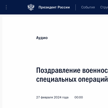
Президент России
События
Стру
Видеозаписи
Фотографии
Аудиозапи
Все материалы
Выступления
Совещан
Аудио
Показа
Поздравление военнос
специальных операций
Совещание по вопросам
развития юга России
27 февраля 2024 года
00:00
и Приазовья