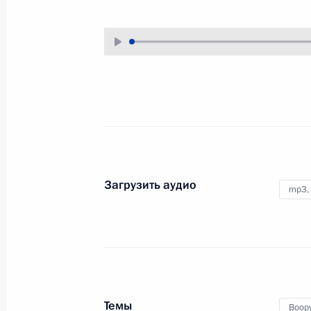
6 марта 2024 года
Аудио, 38 мин.
Президент в режиме
видеоконференции провёл
совещание по вопросам развития
юга России и Приазовья.
Открытие новых
Загрузить аудио
промышленных объектов
mp3,
в регионах России
5 марта 2024 года
Аудио, 17 мин.
Президент по видеосвязи принял
участие в открытии
Темы
Воор