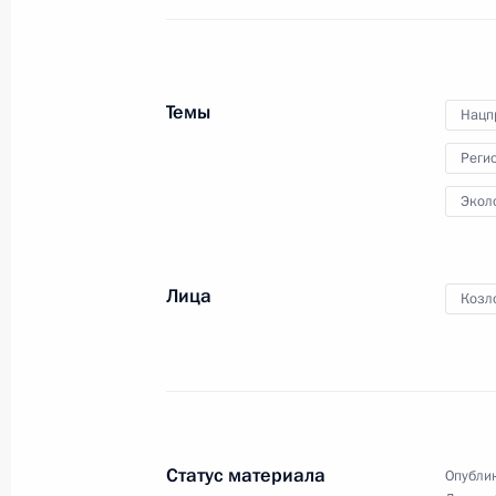
4 августа 2023 года, 20:30
Темы
Нацп
Внесены изменения в законодател
обращение с отходами производств
Реги
с отходами I и II классов опасности
Экол
4 августа 2023 года, 19:40
Лица
Козл
Подписан закон о расширенной отв
и импортёров товаров и упаковки 
отходов от использования товаров 
4 августа 2023 года, 17:20
Статус материала
Опублик