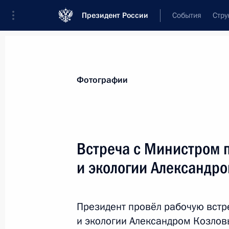
Президент России
События
Стру
Материалы по выбранной теме
Фотографии
Экология,
619 результатов
Встреча с Министром 
Показа
и экологии Александр
Руслан Эдельгериев принял участие
консультациях по климату на полях
Президент провёл рабочую встр
Ассамблеи ООН
и экологии Александром Козлов