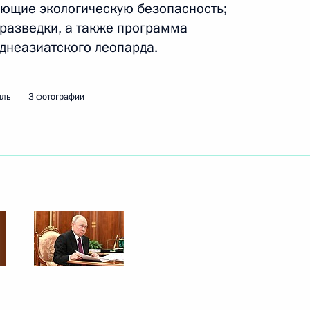
ающие экологическую безопасность;
разведки, а также программа
днеазиатского леопарда.
сурсов и экологии
мль
3 фотографии
направлению «Энергетика»
с и статью 98 Земельного
е рекреационную деятельность