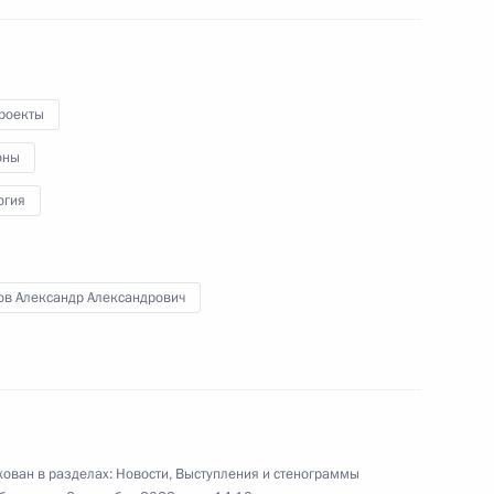
роекты
ьство, регулирующие
а и потребления, в том числе
оны
огия
ов Александр Александрович
етственности производителей
по обеспечению утилизации
и упаковки
ован в разделах:
Новости
,
Выступления и стенограммы