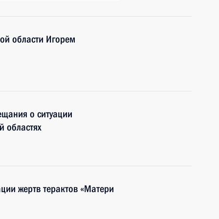
кой области Игорем
ещания о ситуации
й областях
ации жертв терактов «Матери