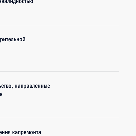
нвалидностью
орительной
ьство, направленные
я
дения капремонта