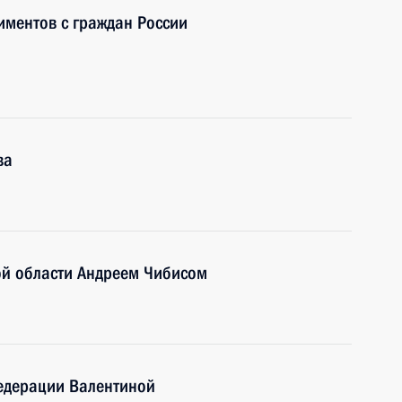
иментов с граждан России
ва
ой области Андреем Чибисом
Федерации Валентиной