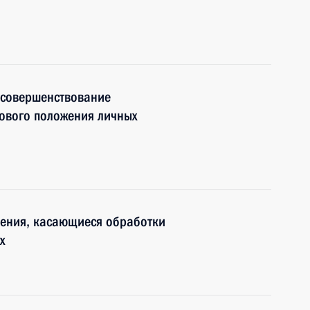
 совершенствование
вового положения личных
нения, касающиеся обработки
х