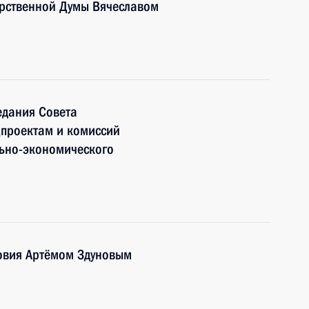
арственной Думы Вячеславом
едания Совета
цпроектам и комиссий
льно-экономического
довия Артёмом Здуновым