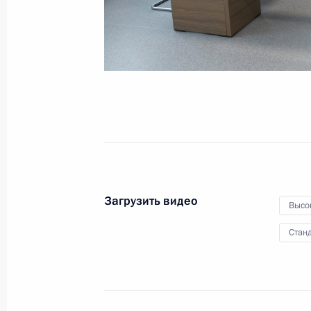
«Матери Беслана»
20 августа 2024 года
Видео, 5 мин.
Загрузить видео
Высо
Станд
Совещание