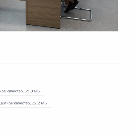
в Ново-Огарёве
12 августа 2024 года
Видео, 29 мин.
кое качество,
65.0 МБ
артное качество,
22.2 МБ
Совещание с членами