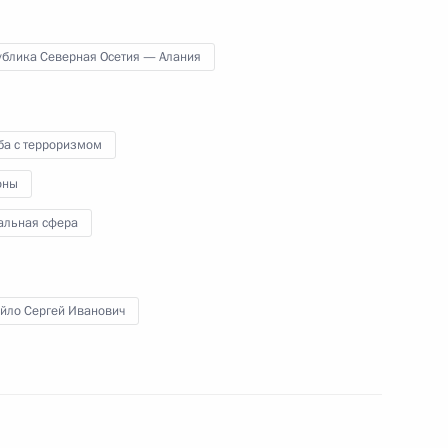
Правительства
ублика Северная Осетия — Алания
7 августа 2024 года
Видео, 1 ч.
ба с терроризмом
оны
альная сфера
йло Сергей Иванович