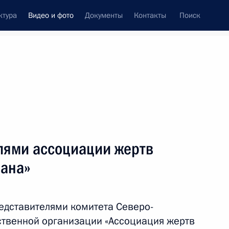
ктура
Видео и фото
Документы
Контакты
Поиск
си
ия, встречи
Встречи со СМИ
август, 2024
ть следующие материалы
елями ассоциации жертв
лана»
Посещение Российского
университета спецназа
редставителями комитета Северо-
ственной организации «Ассоциация жертв