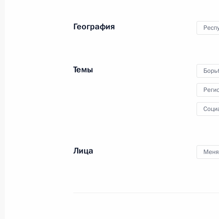
с руководителями силовых
ведомств
География
Респ
7 августа 2024 года
Видео, 2 мин.
Темы
Борь
Реги
Соци
Лица
Меня