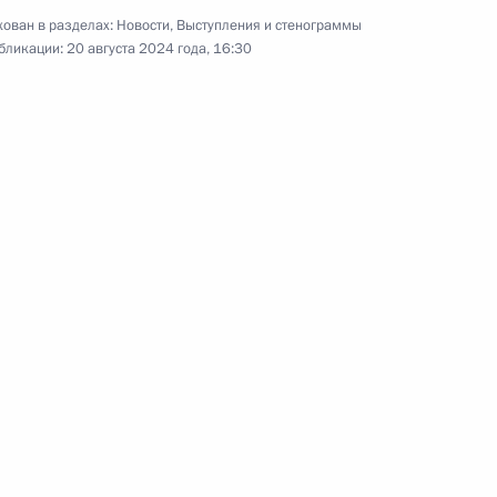
Совещание
ован в разделах:
Новости
,
Выступления и стенограммы
по экономическим вопросам
бликации:
20 августа 2024 года, 16:30
17 июля 2024 года
Видео, 5 мин.