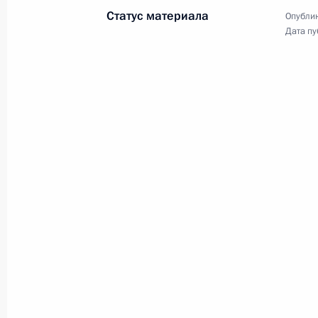
Совещание по вопросам
Статус материала
Опублик
социально-экономического
Дата пу
развития новых субъектов
РФ
24 июля 2024 года
Видео, 46 мин.