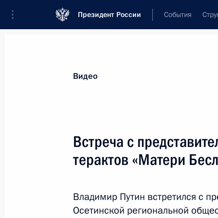
Президент России
События
Стру
Видеозаписи
Фотографии
Аудиозапи
Все материалы
Выступления
Совещан
Видео
Показа
Встреча с представит
терактов «Матери Бес
Совещание о ситуации
в Белгородской, Брянской
Владимир Путин встретился с п
и Курской областях
Осетинской региональной обще