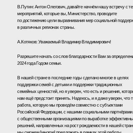
В.Путин:
Антон Олегович, давайте начнём нашу встречу с те
мероприятий, которые вы, Министерство, проводите
по достижению цели выравнивания мер социальной поддер
в различных регионах страны.
А.Котяков
:
Уважаемый Владимир Владимирович!
Разрешите начать со слов благодарности Вам за определен
2024 года Годом семьи.
В нашей стране в последние годы сделано многое в целях
поддержки семей с детьми и поддержки традиционных
семейных ценностей, но я уверен, что есть и решения, кото
нам ещё предстоит принять. Надеюсь, и я даже уверен, что 
работа, которую мы проведём совместно с субъектами
Российской Федерации, с нашими социальными партнёрами
с общественными организациями по выработке эффективн
решений, направленных на рост рождаемости в нашей стран
мы сможем [многое] предложить в рамках этой работы.