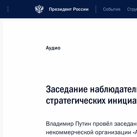
Президент России
События
Стру
Видеозаписи
Фотографии
Аудиозапи
Все материалы
Выступления
Совещан
Аудио
Показа
Заседание наблюдатель
стратегических инициа
Поздравление
военнослужащим
Владимир Путин провёл заседан
и ветеранам Сил
некоммерческой организации «А
специальных операций