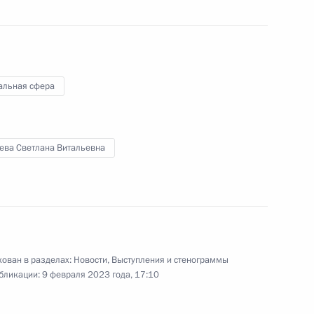
альная сфера
Заседание наблюдательного
ева Светлана Витальевна
совета Агентства
стратегических инициатив
9 февраля 2023 года
Аудио, 3 ч.
ован в разделах:
Новости
,
Выступления и стенограммы
Владимир Путин провёл заседание
бликации:
9 февраля 2023 года, 17:10
наблюдательного совета
автономной некоммерческой
организации «Агентство