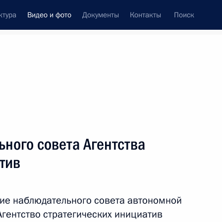
ктура
Видео и фото
Документы
Контакты
Поиск
си
ия, встречи
Встречи со СМИ
февраль, 2023
ть следующие материалы
ного совета Агентства
тив
Поздравление по случаю Дня
защитника Отечества
ие наблюдательного совета автономной
гентство стратегических инициатив