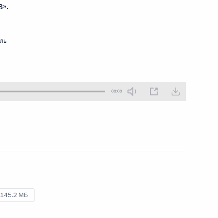
».
23 февраля 2023 года
Аудио, 4 мин.
Владимир Путин
мль
в видеообращении поздравил
с праздником ветеранов, личный
состав, гражданский персонал
Вооружённых Сил, всех граждан
России.
00:00
Видеообращение
к участникам коллегии МЧС
145.2 МБ
15 февраля 2023 года
Аудио, 5 мин.