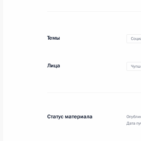
Владимир Путин обратился
с Посланием к Федеральному
Собранию. Церемония оглашения
прошла в Москве, в Гостином
дворе.
Темы
Соци
Лица
Торжественный вечер
Чупш
по случаю 100-летия
гражданской авиации
России
9 февраля 2023 года
Аудио, 24 мин.
Статус материала
Опублик
В Государственном Кремлёвском
Дата пу
дворце состоялся торжественный
вечер, посвящённый 100-летию
отечественной гражданской