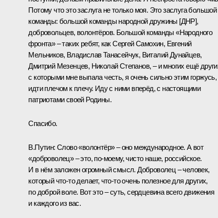
Потому что это заслуга не только моя. Это заслуга большой
команды: большой команды народной дружины [ДНР],
добровольцев, волонтёров. Большой команды «Народного
фронта» – таких ребят, как Сергей Самохин, Евгений
Мельников, Владислав Танасейчук, Виталий Дунайцев,
Дмитрий Мезенцев, Николай Степанов, – и многих ещё други
с которыми мне выпала честь, я очень сильно этим горжусь,
идти плечом к плечу. Иду с ними вперёд, с настоящими
патриотами своей Родины.
Спасибо.
В.Путин:
Слово «волонтёр» – оно международное. А вот
«доброволец» – это, по-моему, чисто наше, российское.
И в нём заложен огромный смысл. Доброволец – человек,
который что-то делает, что-то очень полезное для других,
по доброй воле. Вот это – суть, сердцевина всего движения
и каждого из вас.