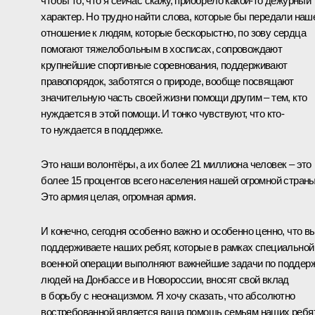
чтобы то, что я сейчас скажу, приобрело какой-то дежурный
характер. Но трудно найти слова, которые бы передали наш
отношение к людям, которые бескорыстно, по зову сердца
помогают тяжелобольным в хосписах, сопровождают
крупнейшие спортивные соревнования, поддерживают
правопорядок, заботятся о природе, вообще посвящают
значительную часть своей жизни помощи другим – тем, кто
нуждается в этой помощи. И тонко чувствуют, что кто-
то нуждается в поддержке.
Это наши волонтёры, а их более 21 миллиона человек – это
более 15 процентов всего населения нашей огромной страны
Это армия целая, огромная армия.
И конечно, сегодня особенно важно и особенно ценно, что в
поддерживаете наших ребят, которые в рамках специальной
военной операции выполняют важнейшие задачи по поддер
людей на Донбассе и в Новороссии, вносят свой вклад
в борьбу с неонацизмом. Я хочу сказать, что абсолютно
востребованной является ваша помощь семьям наших ребят