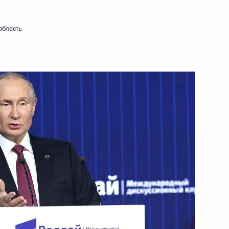
область
номочий, осуществляемых
асти пенсионного
 дополнительное
ены граждане, награждённые
«За личное мужество»
аконодательные акты,