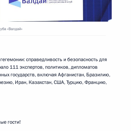
ий
уба «Валдай»
пособий семьям с детьми
е в связи с рождением
 гегемонии: справедливость и безопасность для
рало 111 экспертов, политиков, дипломатов
нных государств, включая Афганистан, Бразилию,
незию, Иран, Казахстан, США, Турцию, Францию,
ва
ые гости!