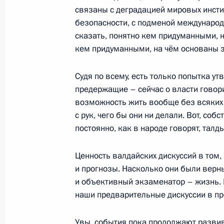
связаны с деградацией мировых инст
Софинансирование поддержки нек
безопасности, с подменой междунаро
на региональном уровне будет про
сказать, понятно кем придуманными, н
3 ноября 2022 года, 15:00
кем придуманными, на чём основаны эт
Судя по всему, есть только попытка ут
Участникам Всероссийского слёта с
предержащие – сейчас о власти говори
возможность жить вообще без всяких 
посвящённого окончанию 63-го тру
с рук, чего бы они ни делали. Вот, соб
3 ноября 2022 года, 13:00
постоянно, как в народе говорят, талды
Ценность валдайских дискуссий в том,
Рабочая встреча с губернатором С
и прогнозы. Насколько они были верн
Развожаевым
и объективный экзаменатор – жизнь. 
наши предварительные дискуссии в п
2 ноября 2022 года, 18:45
Увы, события пока продолжают развив