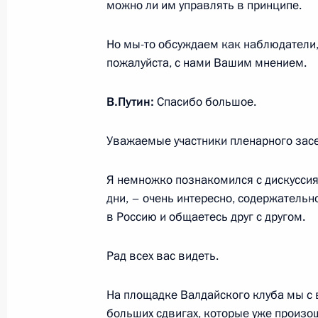
можно ли им управлять в принципе.
8 ноября 2022 года, 19:05
Но мы-то обсуждаем как наблюдатели, 
пожалуйста, с нами Вашим мнением.
Приостановление действия закона 
необходимого социального набора
В.Путин:
Спасибо большое.
2026 года
Уважаемые участники пленарного засе
4 ноября 2022 года, 15:50
Я немножко познакомился с дискуссия
дни, – очень интересно, содержательн
Установлена возможность получени
в Россию и общаетесь друг с другом.
предприятия индивидуальным пре
инвалидом
Рад всех вас видеть.
4 ноября 2022 года, 15:30
На площадке Валдайского клуба мы с в
больших сдвигах, которые уже произошл