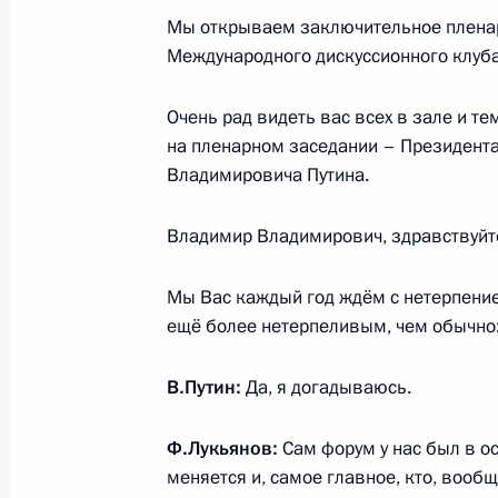
Встреча с губернатором Алтайског
Мы открываем заключительное пленар
14 ноября 2022 года, 13:50
Международного дискуссионного клуба
Очень рад видеть вас всех в зале и те
Мария Львова-Белова посетила ДН
на пленарном заседании – Президент
и Херсонскую области
Владимировича Путина.
11 ноября 2022 года, 18:00
Владимир Владимирович, здравствуйт
Мы Вас каждый год ждём с нетерпением
Перечень поручений по итогам сов
ещё более нетерпеливым, чем обычно:
доходов семей с детьми
10 ноября 2022 года, 13:30
В.Путин:
Да, я догадываюсь.
Ф.Лукьянов:
Сам форум у нас был в о
меняется и, самое главное, кто, вообщ
Совещание по вопросу поддержки д