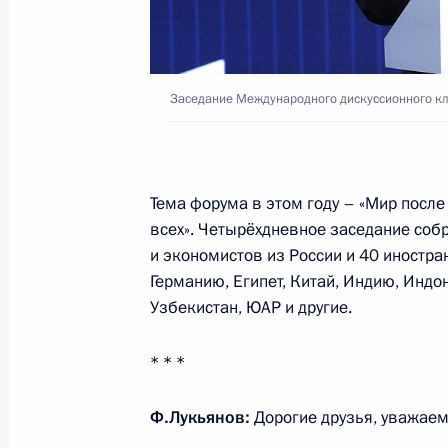
касающиеся пенсионных накоплен
21 ноября 2022 года, 15:25
Заседание Международного дискуссионного кл
В единую систему государственных 
введено новое ежемесячное пособи
и воспитанием ребёнка
Тема форума в этом году – «Мир после
всех». Четырёхдневное заседание соб
21 ноября 2022 года, 15:20
и экономистов из России и 40 иностра
Германию, Египет, Китай, Индию, Индо
Узбекистан, ЮАР и другие.
Совещание с членами Правительст
* * *
16 ноября 2022 года, 14:55
Ф.Лукьянов:
Дорогие друзья, уважаем