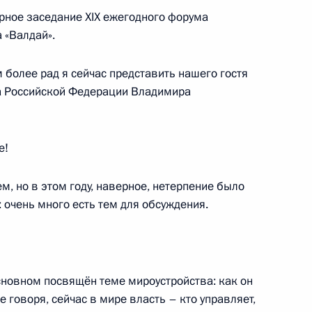
о края Виктором Томенко
ное заседание XIX ежегодного форума
 «Валдай».
м более рад я сейчас представить нашего гостя
Р, ЛНР, Запорожскую
а Российской Федерации Владимира
е!
, но в этом году, наверное, нетерпение было
ещания по вопросу поддержки
 очень много есть тем для обсуждения.
сновном посвящён теме мироустройства: как он
е говоря, сейчас в мире власть – кто управляет,
оходов семей с детьми