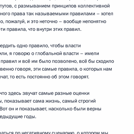
итутов, с размыванием принципов коллективной
оммерческих организаций
дного права так называемыми правилами – хотел
должено в 2023 году
о, пожалуй, и это неточно – вообще непонятно
и правила, что внутри этих правил.
вердить одно правило, чтобы власти
туденческих отрядов,
ли, я говорю о глобальной власти – имели
правил и всё им было позволено, всё бы сходило
дового семестра
ственно говоря, эти самые правила, о которых нам
чат, то есть постоянно об этом говорят.
 что здесь звучат самые разные оценки
евастополя Михаилом
ы, показывает сама жизнь, самый строгий
Вот он и показывает, насколько были верны
редыдущие годы.
аться по негативному сценарию, о котором мы