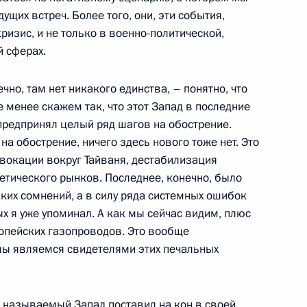
ущих встреч. Более того, они, эти события,
сионного клуба «Валдай»
изис, и не только в военно-политической,
й сферах.
но, там нет никакого единства, – понятно, что
е менее скажем так, что этот Запад в последние
кой области Сергеем Носовым
предпринял целый ряд шагов на обострение.
на обострение, ничего здесь нового тоже нет. Это
овокации вокруг Тайваня, дестабилизация
етического рынков. Последнее, конечно, было
аких сомнений, а в силу ряда системных ошибок
точного экономического
ых я уже упоминал. А как мы сейчас видим, плюс
опейских газопроводов. Это вообще
мы являемся свидетелями этих печальных
оказания поддержки
ак называемый Запад поставил на кон в своей