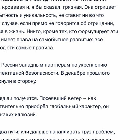
ю службу по мобилизации,
, кровавая и, я бы сказал, грязная. Она отрицает
ытность и уникальность, не ставит ни во что
 случае, если прямо не говорится об отрицании,
я в жизнь. Никто, кроме тех, кто формулирует эти
е имеет права на самобытное развитие: все
од эти самые правила.
й области Дмитрием
х России западным партнёрам по укреплению
лективной безопасности. В декабре прошлого
нули в сторону.
яд ли получится. Посеявший ветер – как
ра Олегом Скуфинским
ствительно приобрёл глобальный характер, он
никаких иллюзий.
два пути: или дальше накапливать груз проблем,
 или всё же вместе попытаться найти решения,