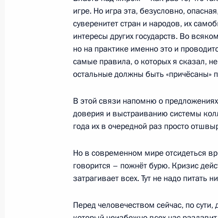
гражданам, призванным на военну
игре. Но игра эта, безусловно, опасная
и членам их семей
суверенитет стран и народов, их самоб
интересы других государств. Во всяком
19 октября 2022 года, 14:55
но на практике именно это и проводитс
самые правила, о которых я сказал, н
остальные должны быть «причёсаны» п
Встреча с губернатором Самарско
Азаровым
В этой связи напомню о предложения
доверия и выстраиванию системы кол
18 октября 2022 года, 13:30
года их в очередной раз просто отшвыр
Но в современном мире отсидеться вр
Встреча с руководителем Росреест
говорится – пожнёт бурю. Кризис дей
17 октября 2022 года, 13:40
затрагивает всех. Тут не надо питать 
Перед человечеством сейчас, по сути, 
который неизбежно всех нас раздавит,