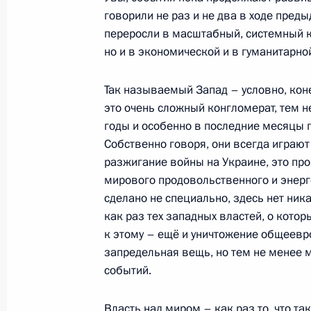
говорили не раз и не два в ходе предыд
Заседание Международного дискус
переросли в масштабный, системный кр
27 октября 2022 года, 20:55
но и в экономической и в гуманитарно
Так называемый Запад – условно, конеч
это очень сложный конгломерат, тем н
Встреча с губернатором Магаданс
годы и особенно в последние месяцы 
21 октября 2022 года, 13:20
Собственно говоря, они всегда играют 
разжигание войны на Украине, это пр
мирового продовольственного и энерг
сделано не специально, здесь нет ник
Перечень поручений по итогам Вос
как раз тех западных властей, о котор
форума
к этому – ещё и уничтожение общеевр
19 октября 2022 года, 18:00
запредельная вещь, но тем не менее 
событий.
Перечень поручений по вопросам 
Власть над миром – как раз то, что т