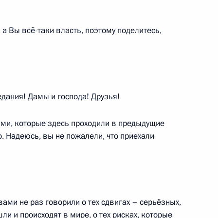
а Вы всё-таки власть, поэтому поделитесь,
о базовой стоимости
 продлено до 1 января
дания! Дамы и господа! Друзья!
ми, которые здесь проходили в предыдущие
о. Надеюсь, вы не пожалели, что приехали
я статуса социального
дпринимателем, являющимся
ами не раз говорили о тех сдвигах – серьёзных,
и и происходят в мире, о тех рисках, которые