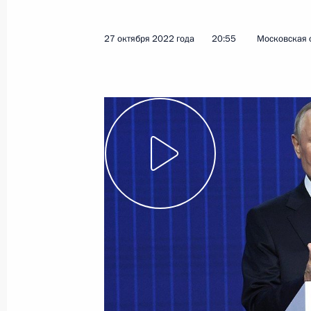
27 октября 2022 года
20:55
Московская 
Расширен перечень бюджетных пол
Федеральным казначейством в обл
обеспечения
21 ноября 2022 года, 15:55
В перечень лиц, имеющих право на
материальное обеспечение, включ
тремя орденами Мужества и (или) 
21 ноября 2022 года, 15:30
Внесены изменения в отдельные з