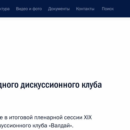
ктура
Видео и фото
Документы
Контакты
Поиск
Все темы
Подписаться на ленту
ов
ного дискуссионного клуба
ть следующие материалы
рамках федеральных
я
е в итоговой пленарной сессии XIX
уссионного клуба «Валдай».