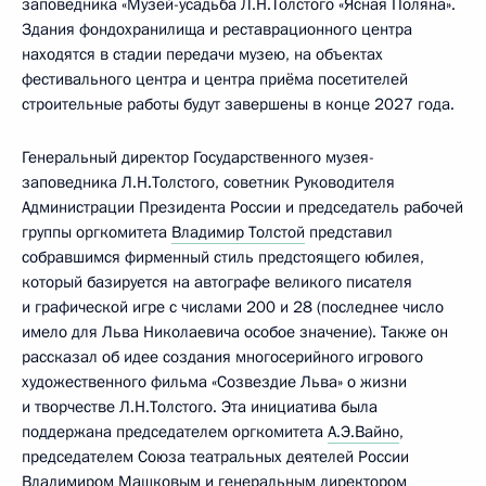
заповедника «Музей-усадьба Л.Н.Толстого «Ясная Поляна».
Здания фондохранилища и реставрационного центра
находятся в стадии передачи музею, на объектах
фестивального центра и центра приёма посетителей
строительные работы будут завершены в конце 2027 года.
Генеральный директор Государственного музея-
заповедника Л.Н.Толстого, советник Руководителя
Администрации Президента России и председатель рабочей
группы оргкомитета
Владимир Толстой
представил
собравшимся фирменный стиль предстоящего юбилея,
который базируется на автографе великого писателя
и графической игре с числами 200 и 28 (последнее число
имело для Льва Николаевича особое значение). Также он
рассказал об идее создания многосерийного игрового
художественного фильма «Созвездие Льва» о жизни
и творчестве Л.Н.Толстого. Эта инициатива была
поддержана председателем оргкомитета
А.Э.Вайно
,
председателем Союза театральных деятелей России
Владимиром Машковым и генеральным директором