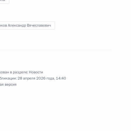
нков Александр Вячеславович
я на посту врио главы
ован в разделе:
Новости
бликации:
28 апреля 2026 года, 14:40
ая версия
ва
й области Олегом