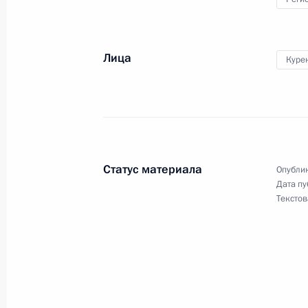
Матвиенко
27 апреля 2026 года, 14:50
Лица
Куре
Законом ограничен срок пребывани
Минздрава в регионах
25 апреля 2026 года, 11:55
Статус материала
Опублик
Дата пу
Текстов
Совещание с членами Правительст
23 апреля 2026 года, 16:30
Встреча с губернатором Пензенско