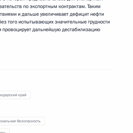
ЧС о ситуации с пожарами
зательств по экспортным контрактам. Таким
дронов
твиями и дальше увеличивает дефицит нефти
 без того испытывающих значительные трудности
 и провоцирует дальнейшую дестабилизацию
ербурга Александром
и А.С.Рахлина
нодарский край
ональная безопасность
Федерации Валентиной
оны