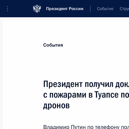
Президент России
События
Стру
Материалы по выбранной теме
События
Регионы,
4751 результат
Президент получил док
Показа
с пожарами в Туапсе п
дронов
Встреча с главой Чечни Рамзаном
29 апреля 2026 года, 22:40
Владимир Путин по телефону по