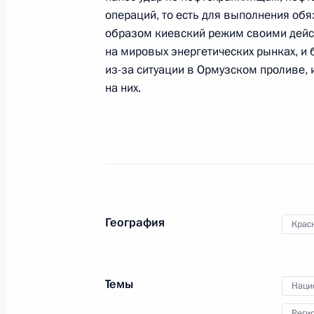
Президент получил доклад главы М
операций, то есть для выполнения обя
в Туапсе после ударов украинских 
образом киевский режим своими дейс
на мировых энергетических рынках, и
28 апреля 2026 года, 14:40
из-за ситуации в Ормузском проливе,
на них.
Встреча с губернатором Санкт-Пет
Бегловым
27 апреля 2026 года, 18:30
Посещение спортивной школы имен
География
Крас
27 апреля 2026 года, 15:10
Темы
Наци
Встреча с Председателем Совета 
Реги