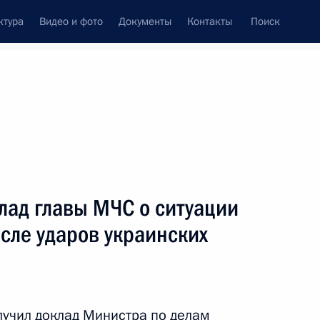
ктура
Видео и фото
Документы
Контакты
Поиск
Все темы
Подписаться на ленту
лад главы МЧС о ситуации
ть следующие материалы
осле ударов украинских
 Кадыровым
лучил доклад Министра по делам