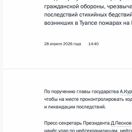
гражданской обороны, чрезвыч
последствий стихийных бедстви
Cеминар-совещание по реализации
возникших в Туапсе пожарах на 
национальной политики
29 апреля 2026 года, 18:00
28 апреля 2026 года
14:40
Заседание Комиссии по делам вет
28 апреля 2026 года, 18:00
По поручению главы государства
А.Ку
Открытие новых приёмных отделен
чтобы на месте проконтролировать хо
и ликвидации последствий.
28 апреля 2026 года, 17:20
Пресс-секретарь Президента
Д.Песков
нанёс удар по нефтехранилищам, нефт