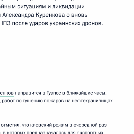
айным ситуациям и ликвидации
й Александра Куренкова о вновь
 Стратегии государственной
НПЗ после ударов украинских дронов.
еранов
ренков
направится в Туапсе в ближайшие часы,
ий скорой помощи в регионах
д работ по тушению пожаров на нефтехранилищах
отметил, что киевский режим в очередной раз
ь в которых предназначалась для экспортных