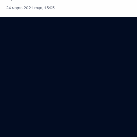
24 марта 2021 года, 15:05
Совещание с членами Правительства
10 марта 2021 года, 18:30
Запуск строительства третьего энергоблока АЭС
«Аккую»
10 марта 2021 года, 16:25
Совещание по вопросам развития угольной
отрасли
2 марта 2021 года, 16:45