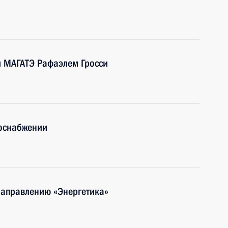
м МАГАТЭ Рафаэлем Гросси
лоснабжении
направлению «Энергетика»