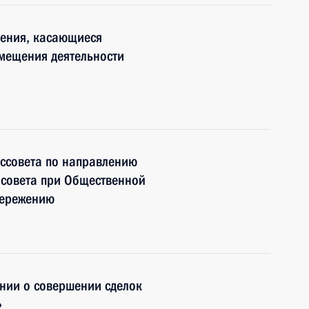
нения, касающиеся
мещения деятельности
оссовета по направлению
 совета при Общественной
бережению
нии о совершении сделок
»