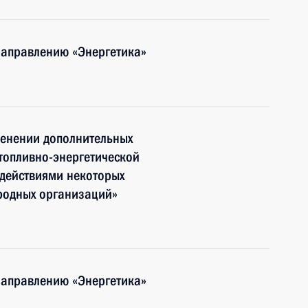
направлению «Энергетика»
менении дополнительных
топливно-энергетической
 действиями некоторых
родных организаций»
направлению «Энергетика»