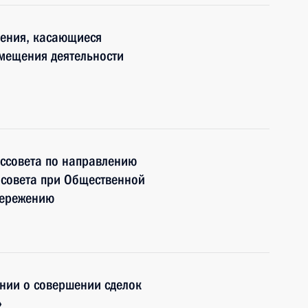
нения, касающиеся
мещения деятельности
оссовета по направлению
 совета при Общественной
бережению
нии о совершении сделок
»