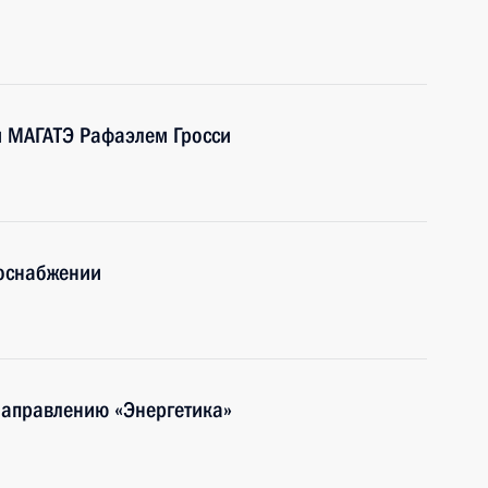
м МАГАТЭ Рафаэлем Гросси
лоснабжении
направлению «Энергетика»