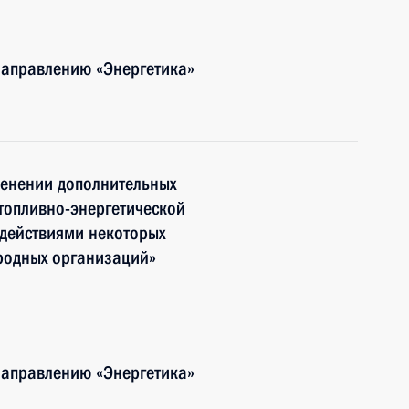
направлению «Энергетика»
менении дополнительных
топливно-энергетической
 действиями некоторых
родных организаций»
направлению «Энергетика»