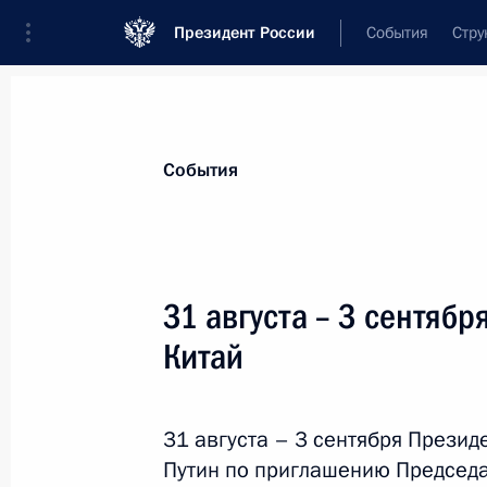
Президент России
События
Стру
Материалы по выбранной теме
События
Внешняя политика,
9136 результат
31 августа – 3 сентяб
Показа
Китай
Церемония приветствия участнико
31 августа – 3 сентября Прези
31 августа 2025 года, 14:15
Путин по приглашению Председа