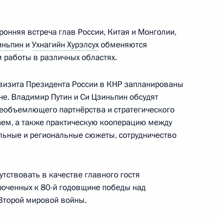
 Совета Безопасности
ронняя встреча глав России, Китая и Монголии,
иньпин
и
Ухнагийн Хурэлсух
обменяются
работы в различных областях.
охраны водоплавающих птиц
хся местами их отдыха
 визита Президента России в КНР запланированы
е. Владимир Путин и Си Цзиньпин обсудят
еобъемлющего партнёрства и стратегического
аем, а также практическую кооперацию между
льные и региональные сюжеты, сотрудничество
ом Ирана Масудом
утствовать в качестве главного гостя
роченных к 80-й годовщине победы над
Второй мировой войны.