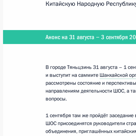
Китайскую Народную Республик
Интервью информационному агентс
30 августа 2025 года, 01:00
Анонс на 31 августа − 3 сентября 2
4–5 сентября Президент совершит 
во Владивосток
В городе Тяньцзинь 31 августа – 1 се
29 августа 2025 года, 17:35
и выступит на саммите
Шанхайской орг
рассмотрены состояние и перспективы
направлениям деятельности ШОС, а т
вопросы.
31 августа – 3 сентября Владимир 
29 августа 2025 года, 17:05
1 сентября там же пройдёт заседание
ШОС присоединятся руководители стра
объединения, приглашённых китайски