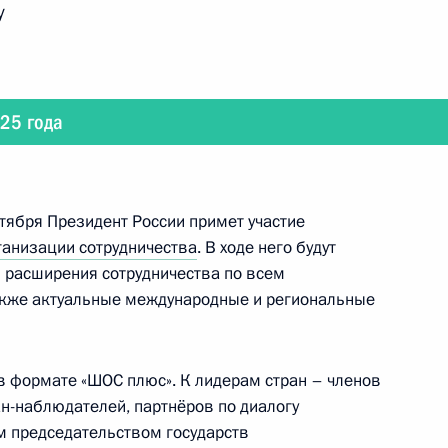
у
тву «Cиньхуа»
025 года
рабочую поездку
нтября Президент России примет участие
анизации сотрудничества
. В ходе него будут
 расширения сотрудничества по всем
акже актуальные международные и региональные
Путин посетит Китай
 в формате «ШОС плюс». К лидерам стран – членов
н-наблюдателей, партнёров по диалогу
м председательством государств