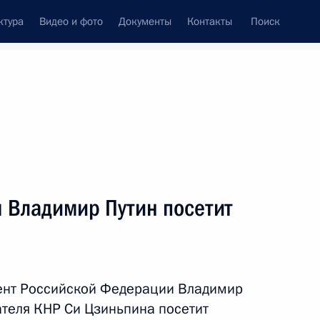
ктура
Видео и фото
Документы
Контакты
Поиск
Все темы
Подписаться на ленту
ов
ря Владимир Путин посетит
ть следующие материалы
в саммита ШОС
дент Российской Федерации Владимир
теля КНР Си Цзиньпина посетит