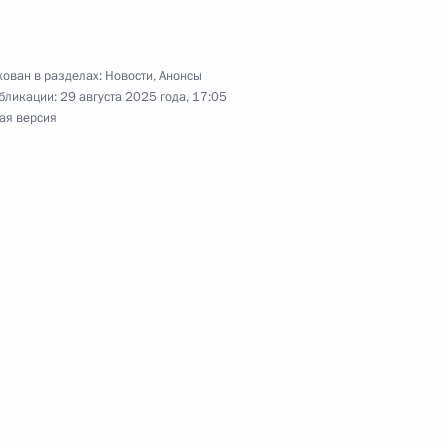
ом Турции Реджепом Тайипом
ован в разделах:
Новости
,
Анонсы
бликации:
29 августа 2025 года, 17:05
ая версия
 принцем, Председателем
вии Мухаммедом Бен
та России Юрия Ушакова
 Владимира Путина
ампом