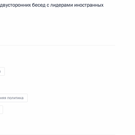
 двусторонних бесед с лидерами иностранных
 дел Индии Субраманиамом
ления граждан России –
лекса «Байконур»
й
еся совершения сделок АО
няя политика