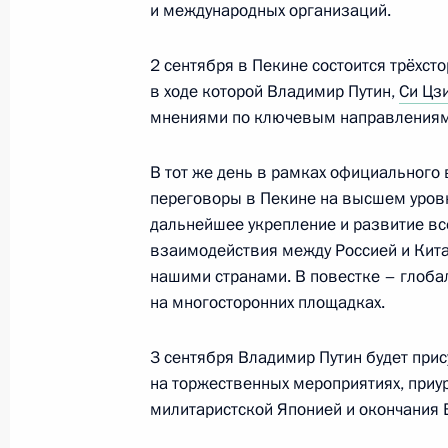
Совещание с постоянными членами
и международных организаций.
29 августа 2025 года, 14:20
2 сентября в Пекине состоится трёхсто
в ходе которой Владимир Путин,
Си Цз
мнениями по ключевым направлениям 
Перечень поручений по вопросам 
и водно-болотных угодий, являющи
В тот же день в рамках официального
и обитания
переговоры в Пекине на высшем уровн
дальнейшее укрепление и развитие вс
28 августа 2025 года, 17:30
взаимодействия между Россией и Кит
нашими странами. В повестке – глоба
на многосторонних площадках.
Телефонный разговор с Президент
Пезешкианом
3 сентября Владимир Путин будет прис
25 августа 2025 года, 14:00
на торжественных мероприятиях, приу
милитаристской Японией и окончания 