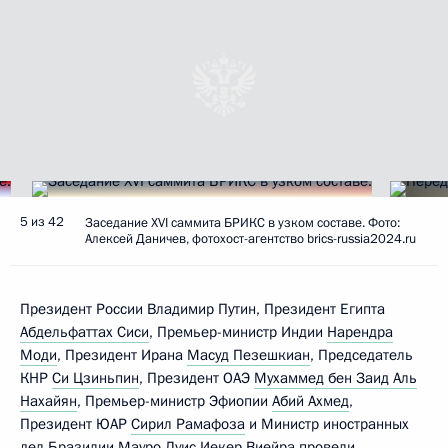
5 из 42
Заседание XVI саммита БРИКС в узком составе. Фото:
Алексей Даничев, фотохост-агентство brics-russia2024.ru
Президент России Владимир Путин, Президент Египта
Абдельфаттах Сиси
, Премьер-министр Индии
Нарендра
Моди
, Президент Ирана
Масуд Пезешкиан
, Председатель
КНР
Си Цзиньпин
, Президент ОАЭ
Мухаммед бен Заид Аль
Нахайян
, Премьер-министр Эфиопии
Абий Ахмед
,
Президент ЮАР
Сирил Рамафоза
и Министр иностранных
дел Бразилии Мауро Луис Иекер Виейра провели