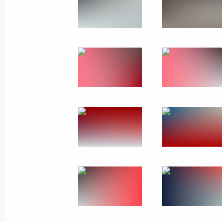
Президенты России и Монголии воз
Георгию Жукову
3 сентября 2024 года, 14:10
Беседа с Премьер-министром Монг
Эрдэнэ
3 сентября 2024 года, 13:00
Беседа с председателем Великого г
Монголии Дашзэгвийн Амарбаясг
3 сентября 2024 года, 12:30