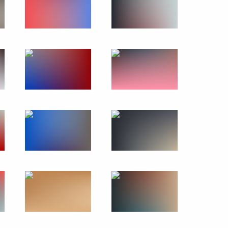
ложили венок к памятнику
олии Лувсаннамсрайн Оюун-
осударственного хурала
аланом