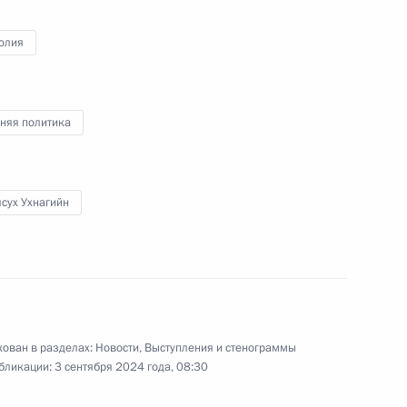
олия
няя политика
сух Ухнагийн
стие в работе Восточного
оодор»
ован в разделах:
Новости
,
Выступления и стенограммы
бликации:
3 сентября 2024 года, 08:30