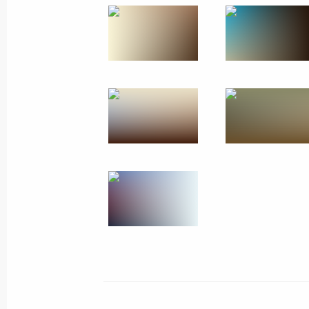
Заявления Владимира Путина и Ухн
3 сентября 2024 года, 12:15
Выступления президентов России и
в расширенном составе
3 сентября 2024 года, 11:00
Российско-монгольские переговор
3 сентября 2024 года, 08:30
Владимир Путин прибыл в Монгол