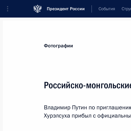
Президент России
События
Стру
Материалы по выбранной теме
Фотографии
Внешняя политика,
9135 результат
Российско-монгольски
Показа
Владимир Путин по приглашени
Встреча с Заместителем Председат
Хурэлсуха прибыл с официальны
4 сентября 2024 года, 11:05