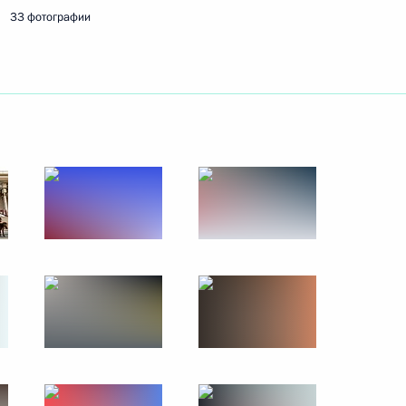
33 фотографии
осток
-летия победы на Халхин-Голе
 филиала РЭУ имени