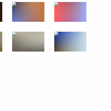
агийн Хурэлсуха для СМИ
 Монголии на переговорах
ы
ию