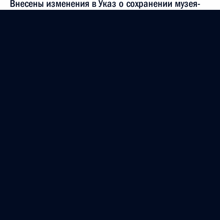
Внесены изменения в Указ о сохранении музея-
заповедника «Московский Кремль»
4 января 2012 года, 17:50
Поздравление Сергею Шакурову с 70-летием
1 января 2012 года, 16:00
Распоряжение о проведении Года России
в Германии и Года Германии в России
30 декабря 2011 года, 10:00
Поздравление коллективу театра «Ромэн»
28 декабря 2011 года, 13:30