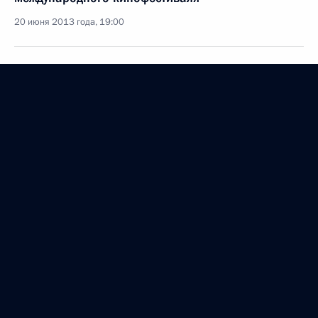
20 июня 2013 года, 19:00
Сергей Иванов встретился с преподавателями
Всероссийского государственного университета
кинематографии
18 июня 2013 года, 16:00
Перечень поручений по итогам совещания
по вопросам развития отечественной
кинематографии
14 июня 2013 года, 10:30
Объявлены лауреаты Государственной премии