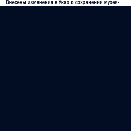
Внесены изменения в Указ о сохранении музея-
заповедника «Московский Кремль»
4 января 2012 года, 17:50
Поздравление Сергею Шакурову с 70-летием
1 января 2012 года, 16:00
Распоряжение о проведении Года России
в Германии и Года Германии в России
30 декабря 2011 года, 10:00
Поздравление коллективу театра «Ромэн»
28 декабря 2011 года, 13:30