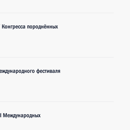
V Конгресса породнённых
международного фестиваля
II Международных