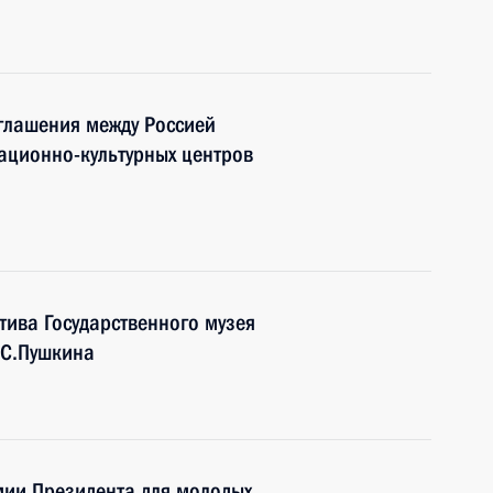
глашения между Россией
ационно-культурных центров
ива Государственного музея
.С.Пушкина
мии Президента для молодых