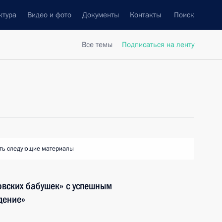
ктура
Видео и фото
Документы
Контакты
Поиск
Все темы
Подписаться на ленту
ть следующие материалы
овских бабушек» с успешным
дение»