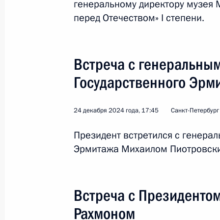
генеральному директору музея 
перед Отечеством» I степени.
Юрию Антонову, композитору, певц
19 февраля 2025 года, 12:30
Встреча с генеральны
Государственного Эрм
О ходе исполнения поручений През
24 декабря 2024 года, 17:45
законодательного регулирования в
Санкт-Петербург
7 февраля 2025 года, 15:00
Президент встретился с генера
Эрмитажа Михаилом Пиотровск
Внесены изменения в Указ о гранта
культуры и искусства
Встреча с Президенто
5 февраля 2025 года, 14:30
Рахмоном