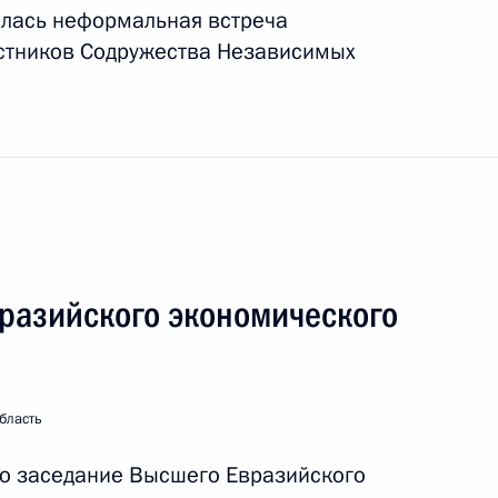
ялась неформальная встреча
астников Содружества Независимых
нования Павловского
разийского экономического
еализации госполитики
 и языков народов России
бласть
ло заседание Высшего Евразийского
едания Совета по реализации