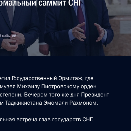
рмальный саммит СНГ
м XII Транссибирского арт-
6 событий
ственному руководителю
й артистке России
етил Государственный Эрмитаж, где
 музея Михаилу Пиотровскому орден
 степени. Вечером того же дня Президент
ом Таджикистана Эмомали Рахмоном.
тельства в Таджикистане
ьная встреча глав государств СНГ.