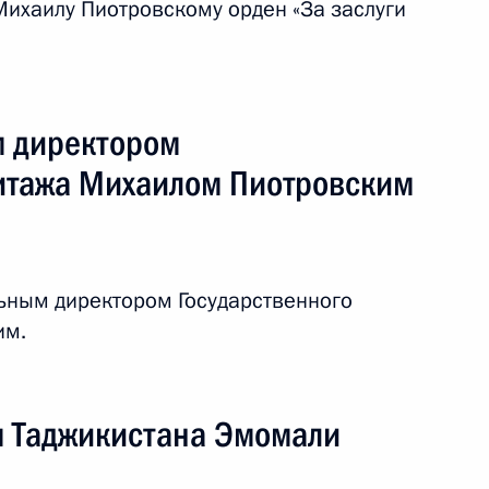
Михаилу Пиотровскому орден «За заслуги
у, народному артисту России
м директором
итажа Михаилом Пиотровским
идента, касающихся
 сфере языковой политики
льным директором Государственного
им.
х Президента в области
м Таджикистана Эмомали