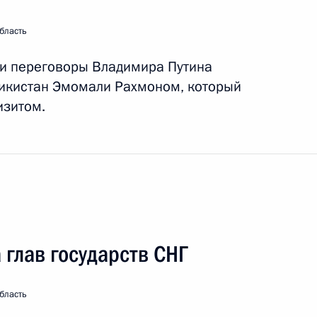
бласть
та по итогам заседания
 в сфере поддержки русского
ли переговоры Владимира Путина
жикистан Эмомали Рахмоном, который
изитом.
ждународного музыкального
глав государств СНГ
е об условиях строительства
е Государственного русского
бласть
аяковского