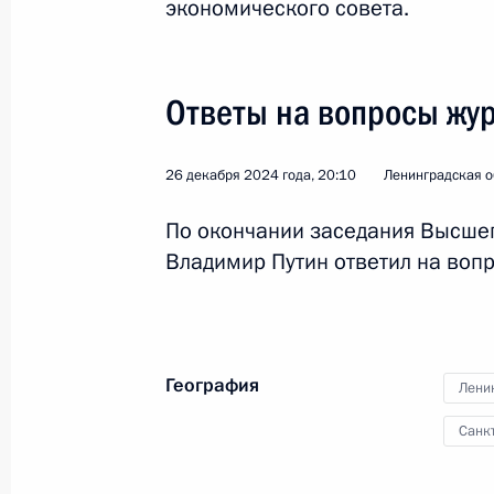
экономического совета.
госполитики в сфере поддержки ру
народов России
30 декабря 2024 года, 15:30
Ответы на вопросы жу
26 декабря 2024 года, 20:10
Совещание по подготовке заседани
Ленинградская о
и искусству
По окончании заседания Высшег
26 декабря 2024 года, 19:00
Владимир Путин ответил на воп
Поездка в СЗФО. Неформальный са
География
24 − 26 декабря 2024 года
Лени
Санк
Встреча с генеральным директором