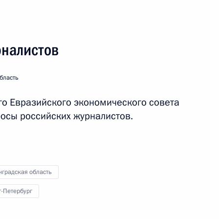
сского языка и языков
рналистов
я Совета по культуре
бласть
о Евразийского экономического совета
росы российских журналистов.
ммит СНГ и заседание ВЕЭС
нградская область
т-Петербург
 Государственного Эрмитажа