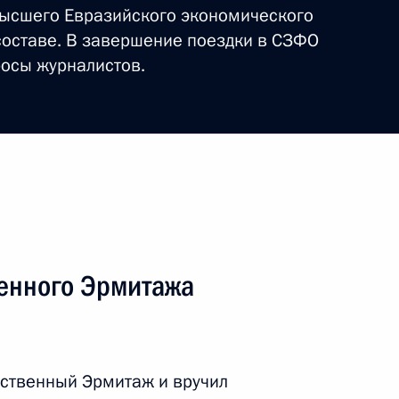
Высшего Евразийского экономического
составе. В завершение поездки в СЗФО
росы журналистов.
.Е.Салтыкова-Щедрина
 и кино, народной артистке
енного Эрмитажа
е в XVII Внеочередном
рственный Эрмитаж и вручил