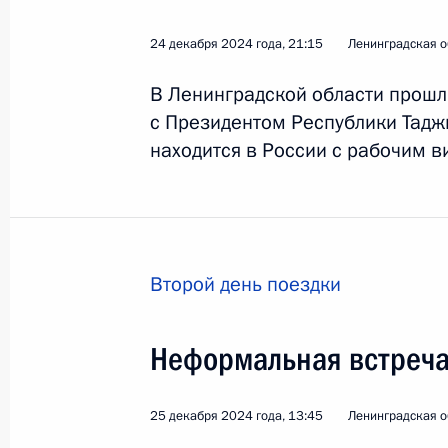
24 декабря 2024 года, 21:15
Ленинградская о
Об исполнении поручений Президен
Совета по реализации госполитики
В Ленинградской области прош
языка и языков народов России
с Президентом Республики Тад
находится в России с рабочим в
4 февраля 2025 года, 13:00
Указ о проведении в 2025 году Ме
конкурса «Интервидение»
Второй день поездки
3 февраля 2025 года, 17:10
Неформальная встреча 
Ратифицировано межправсоглашени
25 декабря 2024 года, 13:45
и функционирования в Таджикистан
Ленинградская о
драматического театра имени В.М