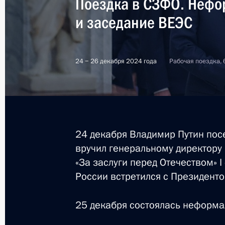
Поездка в СЗФО. Нефо
и заседание ВЕЭС
Участникам, организаторам и гостя
фестиваля
24 − 26 декабря 2024 года
Рабочая поездка, 
19 марта 2025 года, 19:00
Надежде Бабкиной, певице, художе
ансамбля «Русская песня», народно
24 декабря Владимир Путин пос
вручил генеральному директору
19 марта 2025 года, 10:00
«За заслуги перед Отечеством» I
России встретился с Президент
Церемония по случаю начала строи
25 декабря состоялась неформал
объектов культуры