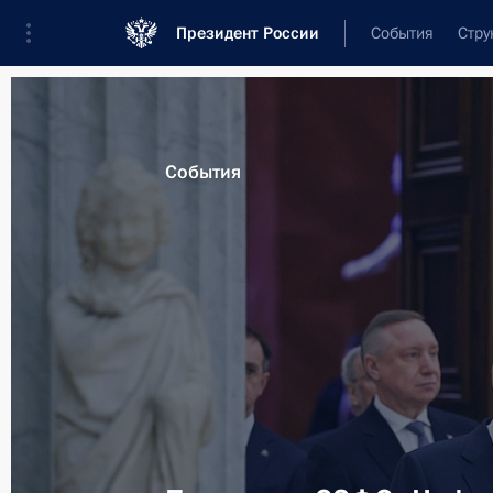
Президент России
События
Стру
Материалы по выбранной теме
События
Культура,
1667 результатов
Показа
Участникам, организаторам и гост
открытия Всероссийской недели де
22 марта 2025 года, 11:00