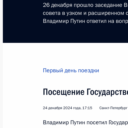
17 марта 2025 года, 16:20
26 декабря прошло заседание 
совета в узком и расширенном 
Владимир Путин ответил на воп
Указ о праздновании 200-летия М
10 марта 2025 года, 20:05
Ларисе Голубкиной, актрисе театра
России
Первый день поездки
9 марта 2025 года, 10:15
Посещение Государств
Владимир Мединский принял участи
24 декабря 2024 года, 17:15
Санкт-Петербург
съезде Союза писателей
Владимир Путин посетил Госуда
27 февраля 2025 года, 19:30