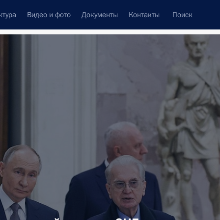
ктура
Видео и фото
Документы
Контакты
Поиск
Все темы
Подписаться на ленту
ть следующие материалы
ям торжественной церемонии
тской книги