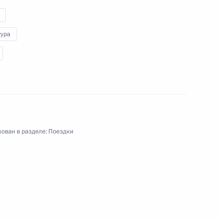
тура
тажа
 органов охраны объектов
ован в разделе:
Поездки
ям Фестиваля детского