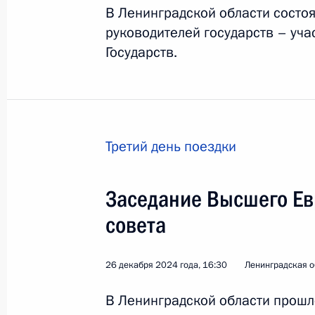
В Ленинградской области состо
3 февраля 2025 года, 15:40
руководителей государств – уч
Государств.
Указ о праздновании 250-летия ос
дворцово-паркового ансамбля
24 января 2025 года, 19:00
Третий день поездки
Заседание Высшего Ев
Заседание президиума Совета по р
в сфере поддержки русского языка
совета
17 января 2025 года, 12:00
26 декабря 2024 года, 16:30
Ленинградская о
В Ленинградской области прош
Перечень поручений по итогам зас