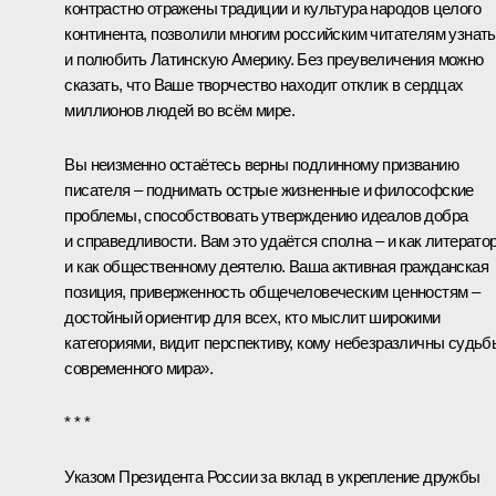
контрастно отражены традиции и культура народов целого
континента, позволили многим российским читателям узнать
и полюбить Латинскую Америку. Без преувеличения можно
сказать, что Ваше творчество находит отклик в сердцах
миллионов людей во всём мире.
Вы неизменно остаётесь верны подлинному призванию
писателя – поднимать острые жизненные и философские
проблемы, способствовать утверждению идеалов добра
и справедливости. Вам это удаётся сполна – и как литератор
и как общественному деятелю. Ваша активная гражданская
позиция, приверженность общечеловеческим ценностям –
достойный ориентир для всех, кто мыслит широкими
категориями, видит перспективу, кому небезразличны судьб
современного мира».
* * *
Указом Президента России за вклад в укрепление дружбы