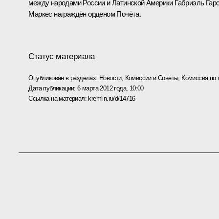
между народами России и Латинской Америки Габриэль Гар
Маркес награждён
орденом Почёта
.
Статус материала
Опубликован в разделах:
Новости
,
Комиссии и Советы
,
Комиссия по 
Дата публикации:
6 марта 2012 года, 10:00
Ссылка на материал:
kremlin.ru/d/14716