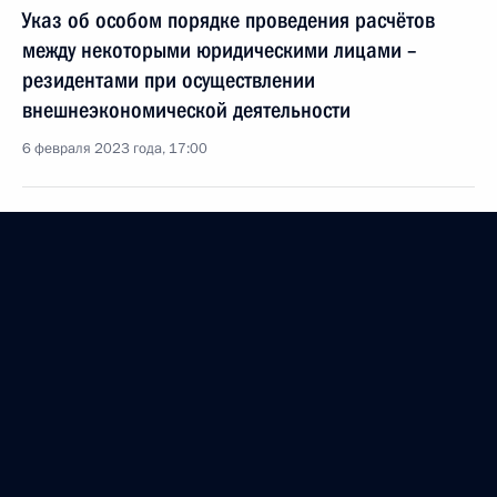
Указ об особом порядке проведения расчётов
между некоторыми юридическими лицами –
резидентами при осуществлении
внешнеэкономической деятельности
6 февраля 2023 года, 17:00
Распоряжение о специальном решении
о совершении сделки ПАО «СИБУР Холдинг»
6 февраля 2023 года, 14:05
Распоряжение о специальном решении
о совершении сделки ПАО «Газпром»
6 февраля 2023 года, 14:00