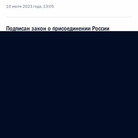
10 июля 2023 года, 13:05
Подписан закон о присоединении России
к Рамочному соглашению об упрощении процедур
трансграничной безбумажной торговли
в Азиатско-Тихоокеанском регионе
10 июля 2023 года, 12:30
Встреча с губернатором Ставропольского края
Владимиром Владимировым
6 июля 2023 года, 13:50
Заседание комиссии Госсовета по направлению
«Экономика и финансы»