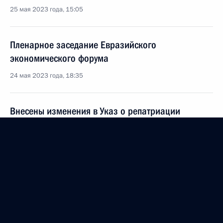
25 мая 2023 года, 15:05
Пленарное заседание Евразийского
экономического форума
24 мая 2023 года, 18:35
Внесены изменения в Указ о репатриации
резидентами – участниками
внешнеэкономической деятельности иностранной
валюты и валюты России
22 мая 2023 года, 16:45
Руслан Эдельгериев принял участие
в Международном экономическом форуме