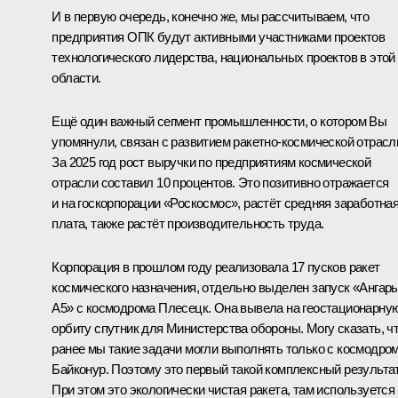
И в первую очередь, конечно же, мы рассчитываем, что
предприятия ОПК будут активными участниками проектов
технологического лидерства, национальных проектов в этой
области.
Ещё один важный сегмент промышленности, о котором Вы
упомянули, связан с развитием ракетно-космической отрасл
За 2025 год рост выручки по предприятиям космической
отрасли составил 10 процентов. Это позитивно отражается
и на госкорпорации «Роскосмос», растёт средняя заработна
плата, также растёт производительность труда.
Корпорация в прошлом году реализовала 17 пусков ракет
космического назначения, отдельно выделен запуск «Ангар
А5» с космодрома Плесецк. Она вывела на геостационарну
орбиту спутник для Министерства обороны. Могу сказать, ч
ранее мы такие задачи могли выполнять только с космодро
Байконур. Поэтому это первый такой комплексный результат
При этом это экологически чистая ракета, там используется