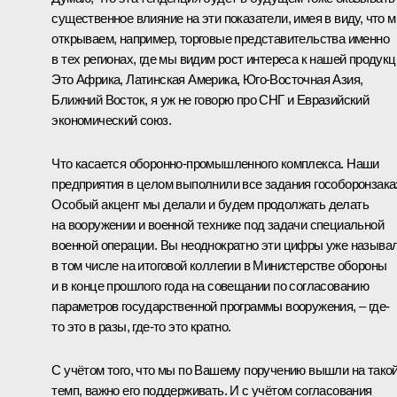
существенное влияние на эти показатели, имея в виду, что 
открываем, например, торговые представительства именно
в тех регионах, где мы видим рост интереса к нашей продукц
Это Африка, Латинская Америка, Юго-Восточная Азия,
Ближний Восток, я уж не говорю про СНГ и Евразийский
экономический союз.
Что касается оборонно-промышленного комплекса. Наши
предприятия в целом выполнили все задания гособоронзака
Особый акцент мы делали и будем продолжать делать
на вооружении и военной технике под задачи специальной
военной операции. Вы неоднократно эти цифры уже называл
в том числе на итоговой
коллегии
в Министерстве обороны
и в конце прошлого года на
совещании
по согласованию
параметров государственной программы вооружения, – где-
то это в разы, где-то это кратно.
С учётом того, что мы по Вашему поручению вышли на тако
темп, важно его поддерживать. И с учётом согласования