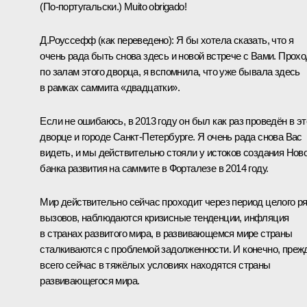
(По-португальски.)
Muito obrigado!
Д.Роуссефф
(как переведено)
:
Я бы хотела сказать, что я
очень рада быть снова здесь и новой встрече с Вами. Прох
по залам этого дворца, я вспомнила, что уже
бывала
здесь
в рамках
саммита «двадцатки»
.
Если не ошибаюсь, в 2013 году он был как раз проведён в э
дворце и городе Санкт-Петербурге. Я очень рада снова Вас
видеть, и мы действительно стояли у истоков создания Нов
банка развития на саммите в Форталезе в 2014 году.
Мир действительно сейчас проходит через период целого р
вызовов, наблюдаются кризисные тенденции, инфляция
в странах развитого мира, в развивающемся мире страны
сталкиваются с проблемой задолженности. И конечно, преж
всего сейчас в тяжёлых условиях находятся страны
развивающегося мира.