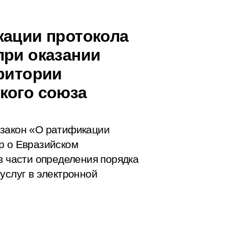
кации протокола
при оказании
рритории
кого союза
 закон «О ратификации
р о Евразийском
в части определения порядка
услуг в электронной