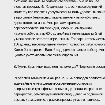
в отношении замены подвижного состава – она не вошла
в состав проекта. Из 71 единицы по шести на сегодняшний
момент у нас вопросы урегулированы, пять удалось включи
в программу безопасных и качественных автомобильных
дорог, по шести мы сейчас решаем в рамках
перераспределения субсидий, которые нам пришли
на электробусы, а по 60 с суммой на 8 миллиардов рублей
у меня вопрос остаётся нерешённым. Тот парк, который есть,
196 единиц, на сегодняшний момент полностью себя исчерп
Хотел бы попросить Вашей поддержки в рамках трёхгодично
цикла с учётом большого финансирования.
В.Путин:
Вам линии надо менять тоже, да? Под новые соста
Р.Бусаргин:
Мы меняем как раз на 17 миллиардов полностью
трамвайные линии, делаем современные остановки,
современные трансформаторные подстанции, скоростные
перекрёстки, ремонтируем путепровод. Денег на подвижной
состав, к сожалению, в рамках проекта у нас не нашлось.