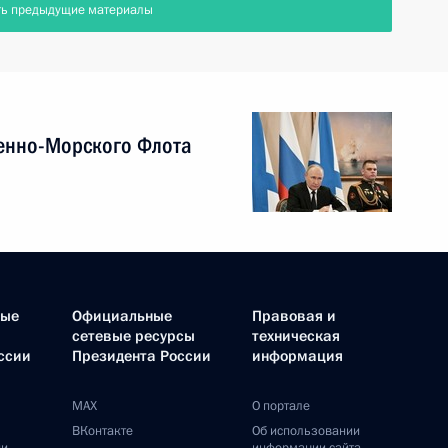
ть предыдущие материалы
енно-Морского Флота
ные
Официальные
Правовая и
сетевые ресурсы
техническая
ссии
Президента России
информация
MAX
О портале
ВКонтакте
Об использовании