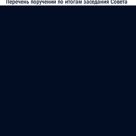
Перечень поручений по итогам заседания Совета
по развитию гражданского общества и правам
человека
7 февраля 2025 года, 20:00
Совещание с постоянными членами Совета
Безопасности
7 февраля 2025 года, 15:35
Совещание с постоянными членами Совета
Безопасности
31 января 2025 года, 14:00
Совещание с постоянными членами Совета