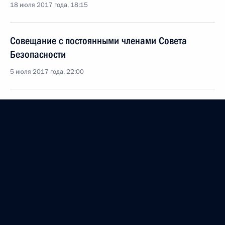
18 июля 2017 года, 18:15
Совещание с постоянными членами Совета
Безопасности
5 июля 2017 года, 22:00
Совещание с постоянными членами Совета
Безопасности
3 июля 2017 года, 14:50
Внесены изменения в закон о приватизации
госимущества и о порядке осуществления
иностранных инвестиций в хозяйственные
общества, имеющие стратегическое значение для