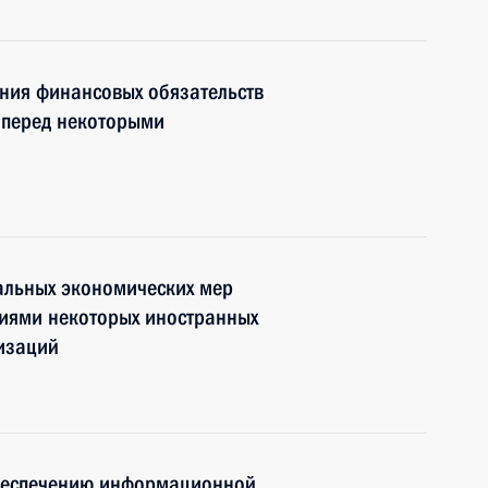
ния финансовых обязательств
 перед некоторыми
альных экономических мер
виями некоторых иностранных
изаций
обеспечению информационной