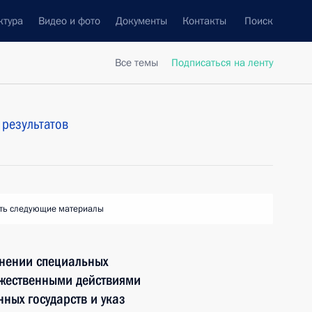
ктура
Видео и фото
Документы
Контакты
Поиск
Все темы
Подписаться на ленту
результатов
ть следующие материалы
енении специальных
ужественными действиями
ных государств и указ