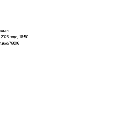
вости
 2025 года, 18:50
n.ru/d/76806