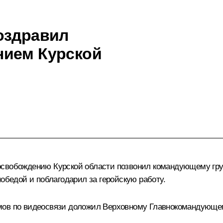
оздравил
нием Курской
 освобождению Курской области позвонил командующему гр
победой и поблагодарил за геройскую работу.
мов по видеосвязи
доложил
Верховному Главнокомандующем