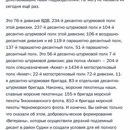
сегодня ещё раз.
Это 76-я дивизия ВДВ, 234-й десантно-штурмовой полк
этой дивизии, 237-й десантно-штурмовой полк и 104-й
десантно-штурмовой полк этой дивизии; 106-я воздушно-
десантная дивизия и её 119-й парашютно-десантный полк,
137-й парашютно-десантный полк, 51-й парашютно-
десантный полк. Это 56-й десантно-штурмовой полк 7-й
десантно-штурмовой дивизии; два полка «Ахмат» – 204-й
полк спецназначения «Ахмат» и 1434-й мотострелковый
полк «Ахмат»; 22-й мотострелковый полк 72-й дивизии, 11-
я десантно-штурмовая бригада, 83-я отдельная десантно-
штурмовая бригада. Наконец, морские пехотинцы наши,
славные морские пехотинцы: 155-я бригада морской
пехоты Тихоокеанского флота, 810-я бригада морской
пехоты Черноморского флота. И конечно, Вы сейчас только
что сказали об этом, добровольческое формирование
«Ветераны», которые осуществили дерзкий подземный
десант в район Суджи и создали условия для её полного