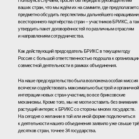
Пользуясь случаем, просил бы передать руководителям
ваших стран, что мы ждём их на саммите, где предполагаетс
предметно обсудить перспективы дальнейшего наращивани
всестороннего партнёрства стран – участников БРИКС, а та
утвердить пакет договорённостей по различным отраслям
и направлениям сотрудничества.
Как действующий председатель БРИКС в текущем году
Россия с большой ответственностью подошла к организаци
совместной деятельности в рамках объединения.
На наше председательство была возложена особая миссия
всячески содействовать максимально быстрой и органичной
интеграции новых стран-участниц во все бриксовские
механизмы. Кроме того, мы не могли оставить без внимания
растущий интерес к БРИКС со стороны многих государств.
На сегодня о желании в той или иной форме подключиться
к деятельности нашего объединения заявило уже свыше тр
десятков стран, точнее 34 государства.