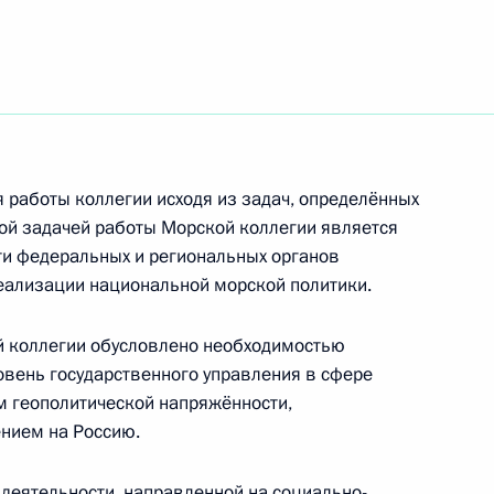
 Совета Безопасности
И
работы коллегии исходя из задач, определённых
ной задачей работы Морской коллегии является
ти федеральных и региональных органов
реализации национальной морской политики.
рств БРИКС, курирующими
й коллегии обусловлено необходимостью
вень государственного управления в сфере
ом геополитической напряжённости,
нием на Россию.
деятельности, направленной на социально-