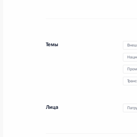
Владимир Путин провёл оперативн
12 августа 2024 года, 15:20
Темы
Внеш
Видеообращение по случаю открыт
Наци
технического форума «Армия-2024
Пром
12 августа 2024 года, 10:35
Транс
Подписан закон, уточняющий полн
Лица
по определению порядка доступа к 
Патр
8 августа 2024 года, 15:55