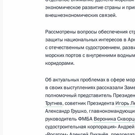
Стратегическое командно-штабное
экономическое развитие страны и прим
10 сентября 2024 года, 15:40
внешнеэкономических связей.
Рассмотрены вопросы обеспечения стр
защиты национальных интересов в Арк
Совещание с постоянными членами
с отечественным судостроением, разв
6 сентября 2024 года, 17:45
морских портов с внутренними водны
коридорами.
Подписан Указ о внесении изменен
Об актуальных проблемах в сфере мор
касающихся противодействия терр
в своих выступлениях рассказали Зам
полномочный представитель Президен
6 сентября 2024 года, 16:45
Трутнев
, советник Президента
Игорь Л
Александр Грушко, главнокомандующи
руководитель ФМБА
Вероника Скворц
Заседание Морской коллегии Росс
судостроительная корпорация» Андрей
«Росатом»
Алексей Лихачёв
, председа