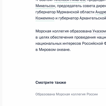
27 августа 2024 года, 13:00
Михельсон
, председатель совета дир
губернатор Мурманской области
Андре
Кожемяко
и губернатор Архангельско
Перечень поручений по итогам сов
в Белгородской, Брянской и Курско
Морская коллегия образована
Указом
в целях обеспечения проведения наци
24 августа 2024 года, 17:00
национальных интересов Российской 
в Мировом океане.
Совещание с постоянными членами
23 августа 2024 года, 15:10
Смотрите также
Совещание с постоянными членами
Образована Морская коллегия России
16 августа 2024 года, 13:50