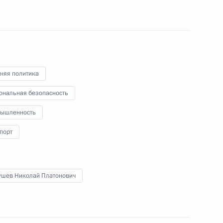
ое совещание в Ново-Огарёве
няя политика
ия Международного военно-
ональная безопасность
»
ышленность
порт
омочия органов власти
гостайне
ушев Николай Платонович