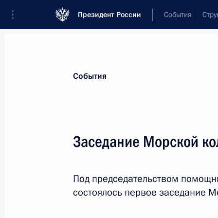
Президент России
События
Стру
Материалы по выбранной теме
События
Национальная безопасность,
1415 
Заседание Морской ко
Показа
Под председательством помощн
Совещание с постоянными членами
состоялось первое заседание М
20 сентября 2024 года, 13:30