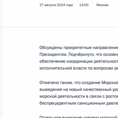
27 августа 2024 года
13:00
Москва
Совещание с постоянными членами
13 сентября 2024 года, 13:45
Ответ на вопрос представителя СМ
Обсуждены приоритетные направления 
Президентом. Подчёркнуто, что основ
12 сентября 2024 года, 18:55
обеспечение координации деятельнос
исполнительной власти по вопросам 
Встреча с представителями госуда
Отмечено также, что создание Морско
вопросы безопасности
выведения на новый качественный уро
морской деятельности в связи с рост
12 сентября 2024 года, 11:25
беспрецедентным санкционным давле
Отдельное внимание уделено морской 