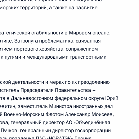
 учение «Океан-2024»
орских территорий, а также на развитие
атегической стабильности в Мировом океане,
тике. Затронута проблематика, связанная
 Совета Безопасности
итием портового хозяйства, сопряжением
ми путями и международными транспортными
ий в ряд правовых актов,
ской деятельности и мерах по их преодолению
оризму
еститель Председателя Правительства –
та в Дальневосточном федеральном округе
Юрий
евитин
, заместитель Министра иностранных дел
й Военно-Морским Флотом Александр Моисеев,
ова
, генеральный директор АО «Объединённая
ии
 Пучков, генеральный директор госкорпорации
тель правления ПАО «НОВАТЭК»
Леонид